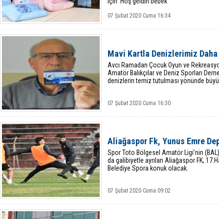
için ‘Hoş geldin bebek
07 Şubat 2020 Cuma 16:34
Mavi Kartla Denizlerimiz Daha
Avcı Ramadan Çocuk Oyun ve Rekreasyon 
Amatör Balıkçılar ve Deniz Sporları Derne
denizlerin temiz tutulması yönünde büyük
07 Şubat 2020 Cuma 16:30
Aliağaspor Fk, Yunus Emre De
Spor Toto Bölgesel Amatör Ligi’nin (BAL)
da galibiyetle ayrılan Aliağaspor FK, 17.
Belediye Spora konuk olacak.
07 Şubat 2020 Cuma 09:02