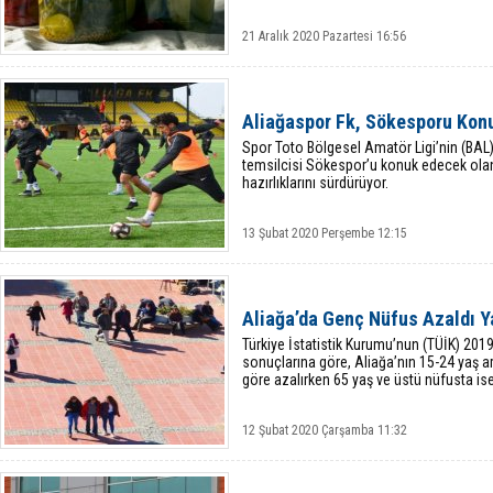
21 Aralık 2020 Pazartesi 16:56
Aliağaspor Fk, Sökesporu Kon
Spor Toto Bölgesel Amatör Ligi’nin (BAL
temsilcisi Sökespor’u konuk edecek olan
hazırlıklarını sürdürüyor.
13 Şubat 2020 Perşembe 12:15
Aliağa’da Genç Nüfus Azaldı Ya
Türkiye İstatistik Kurumu’nun (TÜİK) 2019
sonuçlarına göre, Aliağa’nın 15-24 yaş ar
göre azalırken 65 yaş ve üstü nüfusta ise
12 Şubat 2020 Çarşamba 11:32