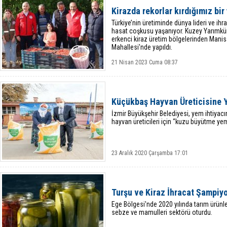
Kirazda rekorlar kırdığımız bir 
Türkiye’nin üretiminde dünya lideri ve ih
hasat coşkusu yaşanıyor. Kuzey Yarımküre
erkenci kiraz üretim bölgelerinden Mani
Mahallesi'nde yapıldı.
21 Nisan 2023 Cuma 08:37
Küçükbaş Hayvan Üreticisine 
İzmir Büyükşehir Belediyesi, yem ihtiyac
hayvan üreticileri için “kuzu büyütme yem
23 Aralık 2020 Çarşamba 17:01
Turşu ve Kiraz İhracat Şampiy
Ege Bölgesi'nde 2020 yılında tarım ürünle
sebze ve mamulleri sektörü oturdu.