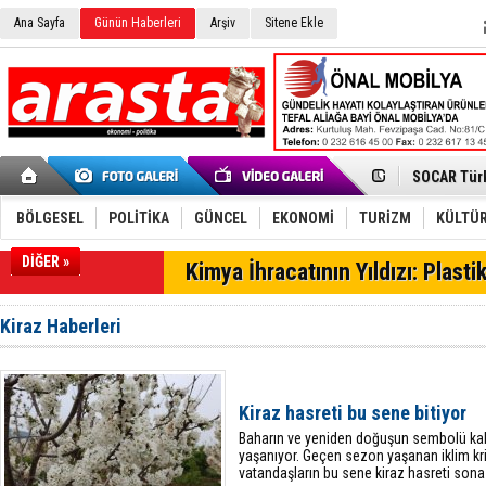
Ana Sayfa
Günün Haberleri
Arşiv
Sitene Ekle
Aliağa'da G
SOCAR Türk
Alto, İnşaa
TÜVTÜRK’te
Aliağa-Midi
BÖLGESEL
POLİTİKA
GÜNCEL
EKONOMİ
TURİZM
KÜLTÜR
Yaz Sezonu
Petrol-İş 
DİĞER »
SON DAKİKA
Kimya İhracatının Yıldızı: Plasti
Tüpraş Tem
Aliağa, Net
Tütün ihrac
Kiraz Haberleri
Türk Teleko
taçlandırdı
Kimya Sekt
SOCAR’dan 
Aliağa'da F
Kiraz hasreti bu sene bitiyor
Aliağa'da D
​Baharın ve yeniden doğuşun sembolü ka
yaşanıyor. Geçen sezon yaşanan iklim kri
vatandaşların bu sene kiraz hasreti sona