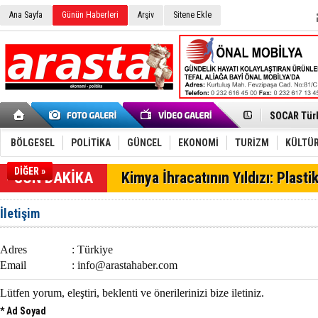
Ana Sayfa
Günün Haberleri
Arşiv
Sitene Ekle
Aliağa'da G
SOCAR Türk
Alto, İnşaa
TÜVTÜRK’te
BÖLGESEL
POLİTİKA
GÜNCEL
EKONOMİ
TURİZM
KÜLTÜR
Aliağa-Midi
Yaz Sezonu
DİĞER »
SON DAKİKA
Kimya İhracatının Yıldızı: Plasti
Petrol-İş 
Tüpraş Tem
Aliağa, Net
İletişim
Tütün ihrac
Türk Teleko
taçlandırdı
Kimya Sekt
Adres
: Türkiye
SOCAR’dan 
Email
:
info@arastahaber.com
Aliağa'da F
Aliağa'da D
Lütfen yorum, eleştiri, beklenti ve önerilerinizi bize iletiniz.
* Ad Soyad