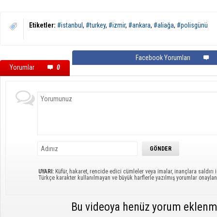
Etiketler:
#istanbul
,
#turkey
,
#izmir
,
#ankara
,
#aliağa
,
#polisgünü
Facebook Yorumları
Yorumlar
0
UYARI:
Küfür, hakaret, rencide edici cümleler veya imalar, inançlara saldırı i
Türkçe karakter kullanılmayan ve büyük harflerle yazılmış yorumlar onayl
Bu videoya henüz yorum eklenm