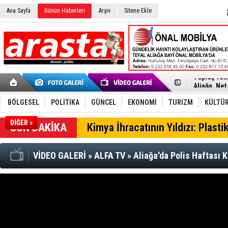
Aliağa'da G
Ana Sayfa
Günün Haberleri
Arşiv
Sitene Ekle
SOCAR Türk
Alto, İnşaa
TÜVTÜRK’te
Aliağa-Midi
Yaz Sezonu
Petrol-İş 
Tüpraş Tem
Aliağa, Net
Tütün ihrac
Türk Teleko
BÖLGESEL
POLİTİKA
GÜNCEL
EKONOMİ
TURİZM
KÜLTÜR
taçlandırdı
Kimya Sekt
SOCAR’dan 
DİĞER »
Kimya İhracatının Yıldızı: Plasti
Aliağa'da F
Aliağa'da D
VİDEO GALERİ
»
ALFA TV
»
Aliağa'da Polis Haftası K