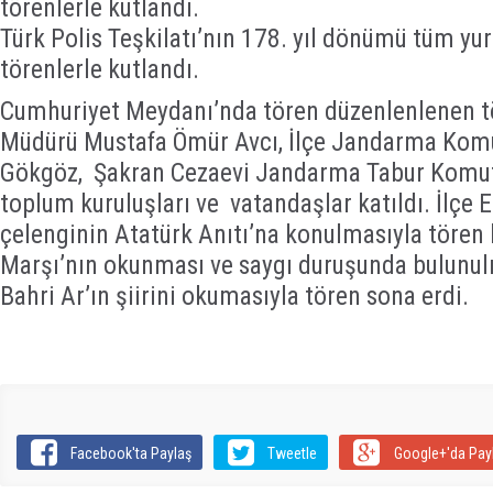
törenlerle kutlandı.
Türk Polis Teşkilatı’nın 178. yıl dönümü tüm yu
törenlerle kutlandı.
Cumhuriyet Meydanı’nda tören düzenlenlenen t
Müdürü Mustafa Ömür Avcı, İlçe Jandarma Kom
Gökgöz, Şakran Cezaevi Jandarma Tabur Komutan
toplum kuruluşları ve vatandaşlar katıldı. İlçe
çelenginin Atatürk Anıtı’na konulmasıyla tören b
Marşı’nın okunması ve saygı duruşunda bulunul
Bahri Ar’ın şiirini okumasıyla tören sona erdi.
Facebook'ta Paylaş
Tweetle
Google+'da Pay