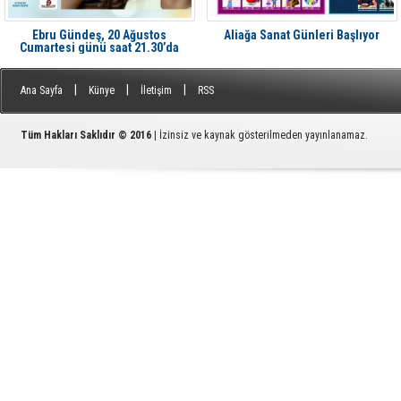
Ebru Gündeş, 20 Ağustos
Aliağa Sanat Günleri Başlıyor
Cumartesi günü saat 21.30’da
Aliağa'da Avcı Ramadan’da
|
|
|
Ana Sayfa
Künye
İletişim
RSS
Tüm Hakları Saklıdır © 2016
| İzinsiz ve kaynak gösterilmeden yayınlanamaz.