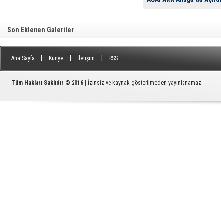
Aliağa’ya, beş yıldızlı otel
yürüyüş parkurları, bisiklet 
piknik alanları, çocuk yüzm
Son Eklenen Galeriler
komplike bir tesis kazandı
|
|
|
Ana Sayfa
Künye
İletişim
RSS
Tüm Hakları Saklıdır © 2016
| İzinsiz ve kaynak gösterilmeden yayınlanamaz.