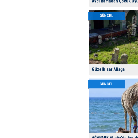
Avcı Ramadan Çocuk Oyu
Aliağa Belediye Başkanı Ser
olan 72 Dönümlük Avcı R
Alanı
GÜNCEL
Güzelhisar Aliağa
Aliağa'nın Tarih Kokan en 
Mahallemiz
GÜNCEL
AĞAPARK Aliağa'da Açıld