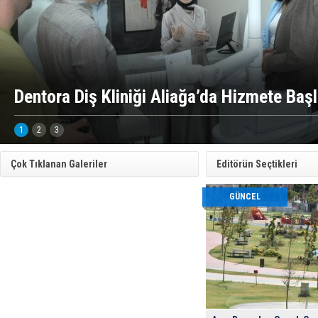
Dentora Diş Kliniği Aliağa’da Hizmete Baş
1
2
3
Çok Tıklanan Galeriler
Editörün Seçtikleri
GÜNCEL