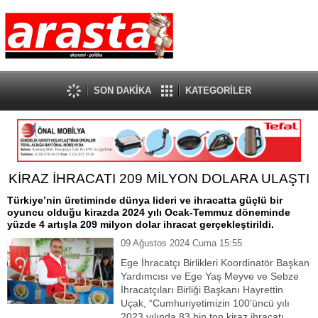
SON DAKİKA
KATEGORİLER
KİRAZ İHRACATI 209 MİLYON DOLARA ULAŞTI
Türkiye’nin üretiminde dünya lideri ve ihracatta güçlü bir
oyuncu olduğu kirazda 2024 yılı Ocak-Temmuz döneminde
yüzde 4 artışla 209 milyon dolar ihracat gerçekleştirildi.
09 Ağustos 2024 Cuma 15:55
Ege İhracatçı Birlikleri Koordinatör Başkan
Yardımcısı ve Ege Yaş Meyve ve Sebze
İhracatçıları Birliği Başkanı Hayrettin
Uçak, “Cumhuriyetimizin 100’üncü yılı
2023 yılında 83 bin ton kiraz ihracatı