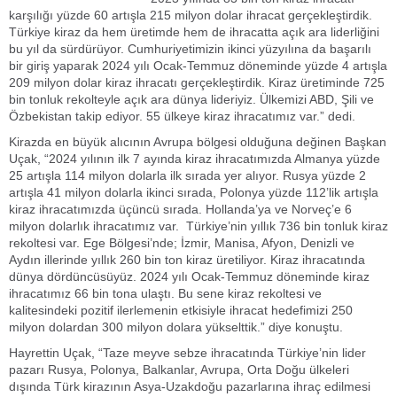
karşılığı yüzde 60 artışla 215 milyon dolar ihracat gerçekleştirdik.
Türkiye kiraz da hem üretimde hem de ihracatta açık ara liderliğini
bu yıl da sürdürüyor. Cumhuriyetimizin ikinci yüzyılına da başarılı
bir giriş yaparak 2024 yılı Ocak-Temmuz döneminde yüzde 4 artışla
209 milyon dolar kiraz ihracatı gerçekleştirdik. Kiraz üretiminde 725
bin tonluk rekolteyle açık ara dünya lideriyiz. Ülkemizi ABD, Şili ve
Özbekistan takip ediyor. 55 ülkeye kiraz ihracatımız var.” dedi.
Kirazda en büyük alıcının Avrupa bölgesi olduğuna değinen Başkan
Uçak, “2024 yılının ilk 7 ayında kiraz ihracatımızda Almanya yüzde
25 artışla 114 milyon dolarla ilk sırada yer alıyor. Rusya yüzde 2
artışla 41 milyon dolarla ikinci sırada, Polonya yüzde 112’lik artışla
kiraz ihracatımızda üçüncü sırada. Hollanda’ya ve Norveç’e 6
milyon dolarlık ihracatımız var. Türkiye’nin yıllık 736 bin tonluk kiraz
rekoltesi var. Ege Bölgesi’nde; İzmir, Manisa, Afyon, Denizli ve
Aydın illerinde yıllık 260 bin ton kiraz üretiliyor. Kiraz ihracatında
dünya dördüncüsüyüz. 2024 yılı Ocak-Temmuz döneminde kiraz
ihracatımız 66 bin tona ulaştı. Bu sene kiraz rekoltesi ve
kalitesindeki pozitif ilerlemenin etkisiyle ihracat hedefimizi 250
milyon dolardan 300 milyon dolara yükselttik.” diye konuştu.
Hayrettin Uçak, “Taze meyve sebze ihracatında Türkiye’nin lider
pazarı Rusya, Polonya, Balkanlar, Avrupa, Orta Doğu ülkeleri
dışında Türk kirazının Asya-Uzakdoğu pazarlarına ihraç edilmesi