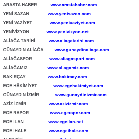
ARASTA HABER
www.arastahaber.com
YENİ SAZAN
www.yenisazan.com
YENİ VAZİYET
www.yenivaziyet.com
YENİVİZYON
www.yenivizyon.net
ALİAĞA TARİHİ
www.aliagatarihi.com
GÜNAYDIN ALİAĞA
www.gunaydinaliaga.com
ALİAĞASPOR
www.aliagasport.com
ALİAĞAMIZ
www.aliagamiz.com
BAKIRÇAY
www.bakircay.com
EGE HÂKİMİYET
www.egehakimiyet.com
GÜNAYDIN İZMİR
www.gunaydinizmir.com
AZİZ İZMİR
www.azizizmir.com
EGE RAPOR
www.egerapor.com
EGE İLAN
www.egeilan.net
EGE İHALE
www.egeihale.com