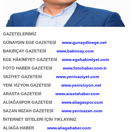
GAZETELERİMİZ
GÜNAYDIN EGE GAZETESİ
www.gunaydinege.net
BAKIRÇAY GAZETESİ
www.bakircay.com
EGE HÂKİMİYET GAZETESİ
www.egehakimiyet.com
FOTO HABER GAZETESİ
www.fotohaber.com.tr
VAZİYET GAZETESİ
www.yenivaziyet.com
YENİ VİZYON GAZETESİ
www.yenivizyon.net
ARASTA GAZETESİ
www.arastahaber.com
ALİAĞASPOR GAZETESİ
www.aliagaspor.com
SAZAN MİZAH GAZETESİ
www.yenisazan.com
İNTERNET SİTELERİ İÇİN TIKLAYINIZ
ALİAĞA HABER
www.aliagahaber.com