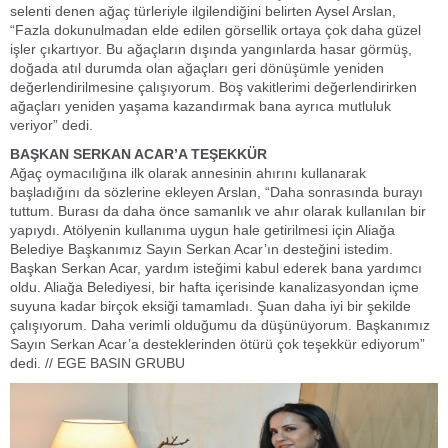
selenti denen ağaç türleriyle ilgilendiğini belirten Aysel Arslan,
“Fazla dokunulmadan elde edilen görsellik ortaya çok daha güzel
işler çıkartıyor. Bu ağaçların dışında yangınlarda hasar görmüş,
doğada atıl durumda olan ağaçları geri dönüşümle yeniden
değerlendirilmesine çalışıyorum. Boş vakitlerimi değerlendirirken
ağaçları yeniden yaşama kazandırmak bana ayrıca mutluluk
veriyor” dedi.
BAŞKAN SERKAN ACAR’A TEŞEKKÜR
Ağaç oymacılığına ilk olarak annesinin ahırını kullanarak
başladığını da sözlerine ekleyen Arslan, “Daha sonrasında burayı
tuttum. Burası da daha önce samanlık ve ahır olarak kullanılan bir
yapıydı. Atölyenin kullanıma uygun hale getirilmesi için Aliağa
Belediye Başkanımız Sayın Serkan Acar’ın desteğini istedim.
Başkan Serkan Acar, yardım isteğimi kabul ederek bana yardımcı
oldu. Aliağa Belediyesi, bir hafta içerisinde kanalizasyondan içme
suyuna kadar birçok eksiği tamamladı. Şuan daha iyi bir şekilde
çalışıyorum. Daha verimli olduğumu da düşünüyorum. Başkanımız
Sayın Serkan Acar’a desteklerinden ötürü çok teşekkür ediyorum”
dedi. // EGE BASIN GRUBU