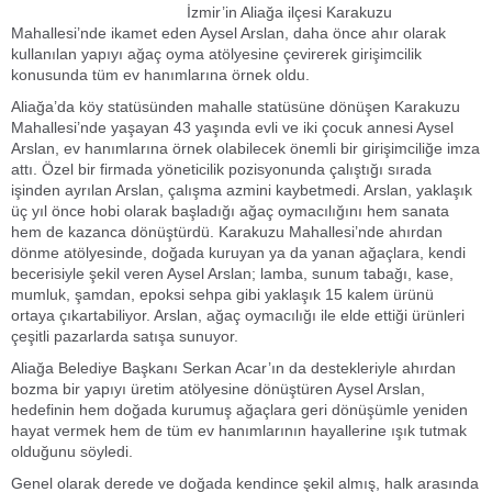
İzmir’in Aliağa ilçesi Karakuzu
Mahallesi’nde ikamet eden Aysel Arslan, daha önce ahır olarak
kullanılan yapıyı ağaç oyma atölyesine çevirerek girişimcilik
konusunda tüm ev hanımlarına örnek oldu.
Aliağa’da köy statüsünden mahalle statüsüne dönüşen Karakuzu
Mahallesi’nde yaşayan 43 yaşında evli ve iki çocuk annesi Aysel
Arslan, ev hanımlarına örnek olabilecek önemli bir girişimciliğe imza
attı. Özel bir firmada yöneticilik pozisyonunda çalıştığı sırada
işinden ayrılan Arslan, çalışma azmini kaybetmedi. Arslan, yaklaşık
üç yıl önce hobi olarak başladığı ağaç oymacılığını hem sanata
hem de kazanca dönüştürdü. Karakuzu Mahallesi’nde ahırdan
dönme atölyesinde, doğada kuruyan ya da yanan ağaçlara, kendi
becerisiyle şekil veren Aysel Arslan; lamba, sunum tabağı, kase,
mumluk, şamdan, epoksi sehpa gibi yaklaşık 15 kalem ürünü
ortaya çıkartabiliyor. Arslan, ağaç oymacılığı ile elde ettiği ürünleri
çeşitli pazarlarda satışa sunuyor.
Aliağa Belediye Başkanı Serkan Acar’ın da destekleriyle ahırdan
bozma bir yapıyı üretim atölyesine dönüştüren Aysel Arslan,
hedefinin hem doğada kurumuş ağaçlara geri dönüşümle yeniden
hayat vermek hem de tüm ev hanımlarının hayallerine ışık tutmak
olduğunu söyledi.
Genel olarak derede ve doğada kendince şekil almış, halk arasında