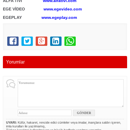
ALFA TİVİ
www.alfativi.com
EGE VİDEO
www.egevideo.com
EGEPLAY
www.egeplay.com
Yorumlar
UYARI:
Küfür, hakaret, rencide edici cümleler veya imalar, inançlara saldırı içeren,
imla kuralları ile yazılmamış,