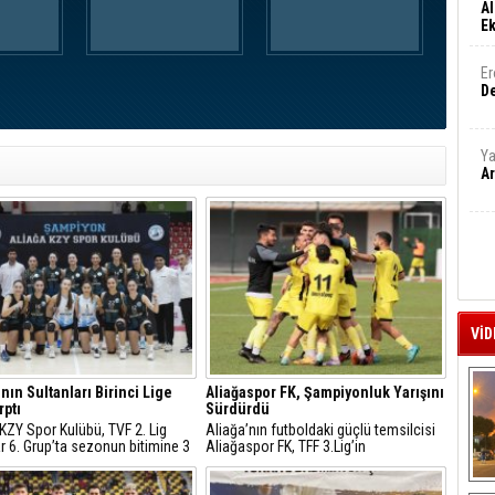
Al
E
Er
De
Ya
Ar
VİD
’nın Sultanları Birinci Lige
Aliağaspor FK, Şampiyonluk Yarışını
rptı
Sürdürdü
KZY Spor Kulübü, TVF 2. Lig
Aliağa’nın futboldaki güçlü temsilcisi
r 6. Grup’ta sezonun bitimine 3
Aliağaspor FK, TFF 3.Lig’in
a zirve yarışındaki birinciliğini
23.Haftasında sahasında ağırladığı
leyerek tarih yazdı.
Artvin Hopaspor’u 2-0 mağlup etti.
A