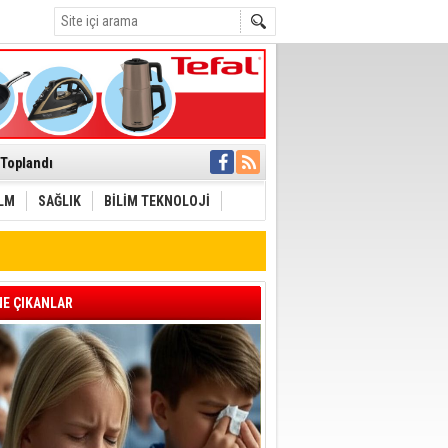
ı
 Toplandı
A.Ş.’Ye İletti
Çağrısı
İLM
SAĞLIK
BİLİM TEKNOLOJİ
Aliağa'ya Ziyaret
cek
E ÇIKANLAR
laştı
zyonuyla