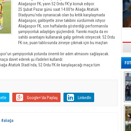
Aliağaspor FK, yarın 52 Ordu FK'yi konuk ediyor.
25 Şubat Pazar günü saat 14.00'te Aliağa Atatürk
Stadyumu'nda oynanacak olan bu kritik karşılaşmada
Aliağaspor, galibiyetle zirve takibini sürdürmek istiyor.
Aliağaspor FK, son haftalarda gösterdiği performansla
şampiyonluk adaylığını güçlendirdi. Yarınki maçta da ev
sahibi avantajını kullanarak galip gelmek isteyecek. 52 Ordu
FK ise, puan tablosunda zirveye çıkmak için bu maçtan
ğaspor'un şampiyonluk yolunda önemli bir adım atmasını sağlayacak.
maça davet ederek şu ifadeleri kullandı:
FOT
ağa Atatürk Stadı'nda, 52 Ordu FK ile karşılaşacağı maça tüm
etle
Google+'da Paylaş
LinkedIn
De
Al
,
#aliağa