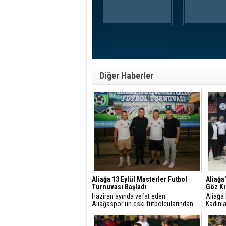
Diğer Haberler
Aliağa 13 Eylül Masterler Futbol
Aliağa
Turnuvası Başladı
Göz Kı
Haziran ayında vefat eden
Aliağa 
Aliağaspor’un eski futbolcularından
Kadınla
Memduh Aydın anısına düzenlenen
maç kal
Aliağa 13 Eylül Masterler Futbol
garanti