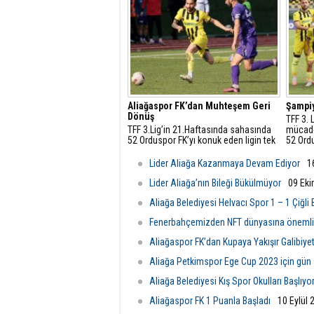
Turnuvası başladı.
Aliağaspor FK’dan Muhteşem Geri
Şampi
Dönüş
TFF 3. 
TFF 3.Lig’in 21.Haftasında sahasında
mücade
52 Orduspor FK’yı konuk eden ligin tek
52 Ordu
namağlup takımı Aliağaspor FK, son
dakikalarda bulduğu gollerle sahadan
Lider Aliağa Kazanmaya Devam Ediyor
1
2-1’lik galibiyetle ayrıldı.
Lider Aliağa’nın Bileği Bükülmüyor
09 Eki
Aliağa Belediyesi Helvacı Spor 1 – 1 Çiğli
Fenerbahçemizden NFT dünyasına önemli a
11:01
Aliağaspor FK’dan Kupaya Yakışır Galibiye
Aliağa Petkimspor Ege Cup 2023 için gün 
Aliağa Belediyesi Kış Spor Okulları Başlıyo
Aliağaspor FK 1 Puanla Başladı
10 Eylül 