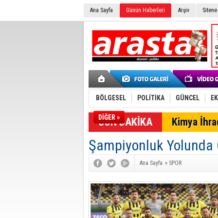
Ana Sayfa
Günün Haberleri
Arşiv
Sitene
BÖLGESEL
POLİTİKA
GÜNCEL
E
DİĞER »
SON DAKİKA
Kimya İhrac
Şampiyonluk Yolunda 
Ana Sayfa
»
SPOR