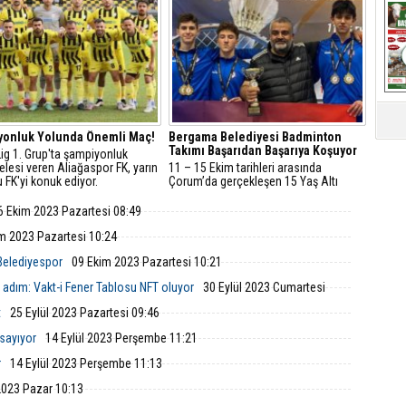
yonluk Yolunda Önemli Maç!
Bergama Belediyesi Badminton
Takımı Başarıdan Başarıya Koşuyor
Lig 1. Grup'ta şampiyonluk
lesi veren Aliağaspor FK, yarın
11 – 15 Ekim tarihleri arasında
 FK'yi konuk ediyor.
Çorum’da gerçekleşen 15 Yaş Altı
Türkiye Badminton Şampiyonası final
müsabakaları sona erdi.
6 Ekim 2023 Pazartesi 08:49
m 2023 Pazartesi 10:24
 Belediyespor
09 Ekim 2023 Pazartesi 10:21
dım: Vakt-i Fener Tablosu NFT oluyor
30 Eylül 2023 Cumartesi
t
25 Eylül 2023 Pazartesi 09:46
sayıyor
14 Eylül 2023 Perşembe 11:21
r
14 Eylül 2023 Perşembe 11:13
2023 Pazar 10:13