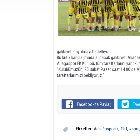
galibiyetle ayrılmayı hedefliyor.
Bu kritik karşılaşmada alınacak galibiyet, Alia
Aliağaspor FK Kulübü, tüm taraftarlarını yarınki 
"Kulübümüzün, 25 Şubat Pazar saat 14.00'da Ali
taraftarlarımızı bekliyoruz."
Facebook'ta Paylaş
Twe
Etiketler:
#aliağasporfk
,
#tff
,
#spor