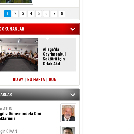
Hasan Eser'in 
Objektifinden
1
2
3
4
5
6
7
8
K OKUNANLAR
Aliağa'da
Gayrimenkul
Sektörü İçin
Ortak Akıl
Buluşması
BU AY
|
BU HAFTA
|
DÜN
ZARLAR
ta ATUN
giliz Dönemindeki Dini
klarımız
gin CİVAN