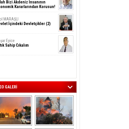
lah Bizi Akdeniz İnsanının
konomik Kararlarından Korusun!
ol MARAŞLI
vlet İçindeki Devletçikler (2)
şar Eyice
tık Sahip Cıkalım
EO GALERİ
liağa ‘da  otluk 
Aliağa'nın Ciğerleri 