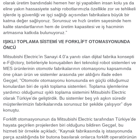
olarak üretim bandındaki hemen her işi yapabilen insan kolu ya da
eline yakın hassasiyete sahip robotlarımızla özellikle zor ve tehlikeli
işlerde iş güvenliği ve işçi sağlığı açısından fabrikalara büyük bir
katma değer sağlıyoruz. Sorunsuz ve hızlı üretim sayesinde hem
kalite standartlarının hem de üretim kapasitesi ve iş hacminin
artmasına katkıda bulunuyoruz.”
IŞIKLI TOPLAMA SİSTEMİ VE FORKLİFT OTOMASYONUNDA
ÖNCÜ
Mitsubishi Electric’in Sanayi 4.0’a yanıtı olan dijital fabrika konsepti
e-F@ctory, birbirleriyle konuşabilen ileri teknoloji robot sistemleri ve
MES ürünlerinin otomotiv fabrikalarının otomasyonu kapsamında
öne çıkan ürün ve sistemler arasında yer aldığını ifade eden
Geçgel, “Otomotiv otomasyonu konusunda en güçlü olduğumuz
konulardan biri de ışıklı toplama sistemleri. Toplama işlemlerine
yardımcı olduğumuz ışıklı toplama sistemini Mitsubishi Electric
olarak Türkiye’de geliştirdik. Bu sistemler beş yılı aşkın süredir
müşterilerimizin fabrikalarında sorunsuz bir şekilde çalışıyor” diye
konuştu.
Forklift otomasyonunun da Mitsubishi Electric tarafından Türkiye’de
hayata geçirilen projelerden biri olduğunu bildiren Geçgel, bu
hizmeti bir örnekle açıkladı; “Kaynak fabrikasında iş istasyonunda
parça azaldığında bir butona basılarak onlarca forklift operatörünün