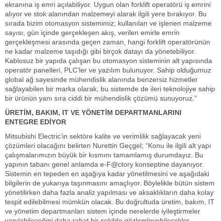
ekranına iş emri açılabiliyor. Uygun olan forklift operatörü iş emrini
alıyor ve stok alanından malzemeyi alarak ilgili yere bırakıyor. Bu
sırada bizim otomasyon sistemimiz; kullanılan ve işlenen malzeme
sayısı, gün içinde gerçekleşen akış, verilen emirle emrin
gerçekleşmesi arasında geçen zaman, hangi forklift operatörünün
ne kadar malzeme taşıdığı gibi birçok datayı da yönetebiliyor.
Kablosuz bir yapıda çalışan bu otomasyon sisteminin alt yapısında
operatör panelleri, PLC’ler ve yazılım bulunuyor. Sahip olduğumuz
global ağ sayesinde mühendislik alanında benzersiz hizmetler
sağlayabilen bir marka olarak, bu sistemde de ileri teknolojiye sahip
bir ürünün yanı sıra ciddi bir mühendislik çözümü sunuyoruz.”
ÜRETİM, BAKIM, IT VE YÖNETİM DEPARTMANLARINI
ENTEGRE EDİYOR
Mitsubishi Electric’in sektöre kalite ve verimlilik sağlayacak yeni
çözümleri olacağını belirten Nurettin Geçgel; “Konu ile ilgili alt yapı
çalışmalarımızın büyük bir kısmını tamamlamış durumdayız. Bu
yapının tabanı genel anlamda e-F@ctory konseptine dayanıyor.
Sistemin en tepeden en aşağıya kadar yönetilmesini ve aşağıdaki
bilgilerin de yukarıya taşınmasını amaçlıyor. Böylelikle bütün sistem
yönetilirken daha fazla analiz yapılması ve aksaklıkların daha kolay
tespit edilebilmesi mümkün olacak. Bu doğrultuda üretim, bakım, IT
ve yönetim departmanları sistem içinde nerelerde iyileştirmeler
yapılabileceğini daha rahat bir şekilde gözlemleyebilecekler.