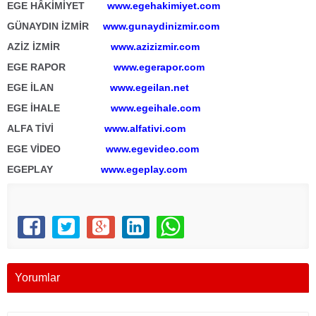
EGE HÂKİMİYET
www.egehakimiyet.com
GÜNAYDIN İZMİR
www.gunaydinizmir.com
AZİZ İZMİR
www.azizizmir.com
EGE RAPOR
www.egerapor.com
EGE İLAN
www.egeilan.net
EGE İHALE
www.egeihale.com
ALFA TİVİ
www.alfativi.com
EGE VİDEO
www.egevideo.com
EGEPLAY
www.egeplay.com
Yorumlar