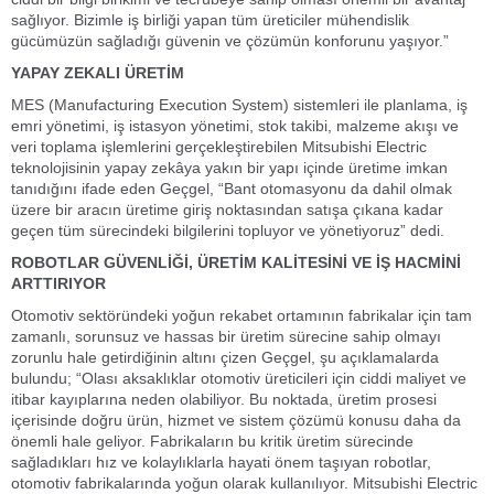
sağlıyor. Bizimle iş birliği yapan tüm üreticiler mühendislik
gücümüzün sağladığı güvenin ve çözümün konforunu yaşıyor.”
YAPAY ZEKALI ÜRETİM
MES (Manufacturing Execution System) sistemleri ile planlama, iş
emri yönetimi, iş istasyon yönetimi, stok takibi, malzeme akışı ve
veri toplama işlemlerini gerçekleştirebilen Mitsubishi Electric
teknolojisinin yapay zekâya yakın bir yapı içinde üretime imkan
tanıdığını ifade eden Geçgel, “Bant otomasyonu da dahil olmak
üzere bir aracın üretime giriş noktasından satışa çıkana kadar
geçen tüm sürecindeki bilgilerini topluyor ve yönetiyoruz” dedi.
ROBOTLAR GÜVENLİĞİ, ÜRETİM KALİTESİNİ VE İŞ HACMİNİ
ARTTIRIYOR
Otomotiv sektöründeki yoğun rekabet ortamının fabrikalar için tam
zamanlı, sorunsuz ve hassas bir üretim sürecine sahip olmayı
zorunlu hale getirdiğinin altını çizen Geçgel, şu açıklamalarda
bulundu; “Olası aksaklıklar otomotiv üreticileri için ciddi maliyet ve
itibar kayıplarına neden olabiliyor. Bu noktada, üretim prosesi
içerisinde doğru ürün, hizmet ve sistem çözümü konusu daha da
önemli hale geliyor. Fabrikaların bu kritik üretim sürecinde
sağladıkları hız ve kolaylıklarla hayati önem taşıyan robotlar,
otomotiv fabrikalarında yoğun olarak kullanılıyor. Mitsubishi Electric