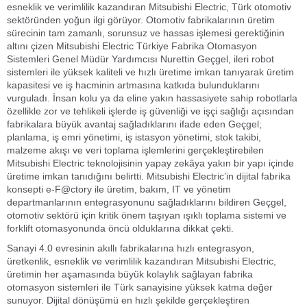
esneklik ve verimlilik kazandıran Mitsubishi Electric, Türk otomotiv
sektöründen yoğun ilgi görüyor. Otomotiv fabrikalarının üretim
sürecinin tam zamanlı, sorunsuz ve hassas işlemesi gerektiğinin
altını çizen Mitsubishi Electric Türkiye Fabrika Otomasyon
Sistemleri Genel Müdür Yardımcısı Nurettin Geçgel, ileri robot
sistemleri ile yüksek kaliteli ve hızlı üretime imkan tanıyarak üretim
kapasitesi ve iş hacminin artmasına katkıda bulunduklarını
vurguladı. İnsan kolu ya da eline yakın hassasiyete sahip robotlarla
özellikle zor ve tehlikeli işlerde iş güvenliği ve işçi sağlığı açısından
fabrikalara büyük avantaj sağladıklarını ifade eden Geçgel;
planlama, iş emri yönetimi, iş istasyon yönetimi, stok takibi,
malzeme akışı ve veri toplama işlemlerini gerçekleştirebilen
Mitsubishi Electric teknolojisinin yapay zekâya yakın bir yapı içinde
üretime imkan tanıdığını belirtti. Mitsubishi Electric’in dijital fabrika
konsepti e-F@ctory ile üretim, bakım, IT ve yönetim
departmanlarının entegrasyonunu sağladıklarını bildiren Geçgel,
otomotiv sektörü için kritik önem taşıyan ışıklı toplama sistemi ve
forklift otomasyonunda öncü olduklarına dikkat çekti.
Sanayi 4.0 evresinin akıllı fabrikalarına hızlı entegrasyon,
üretkenlik, esneklik ve verimlilik kazandıran Mitsubishi Electric,
üretimin her aşamasında büyük kolaylık sağlayan fabrika
otomasyon sistemleri ile Türk sanayisine yüksek katma değer
sunuyor. Dijital dönüşümü en hızlı şekilde gerçekleştiren