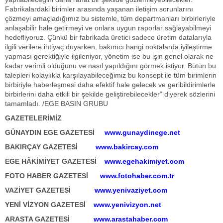
Fabrikalardaki birimler arasında yaşanan iletişim sorunlarını
çözmeyi amaçladığımız bu sistemle, tüm departmanları birbirleriyle
anlaşabilir hale getirmeyi ve onlara uygun raporlar sağlayabilmeyi
hedefliyoruz. Çünkü bir fabrikada üretici sadece üretim datalarıyla
ilgili verilere ihtiyaç duyarken, bakımcı hangi noktalarda iyileştirme
yapması gerektiğiyle ilgileniyor, yönetim ise bu işin genel olarak ne
kadar verimli olduğunu ve nasıl yapıldığını görmek istiyor. Bütün bu
talepleri kolaylıkla karşılayabileceğimiz bu konsept ile tüm birimlerin
birbiriyle haberleşmesi daha efektif hale gelecek ve geribildirimlerle
birbirlerini daha etkili bir şekilde geliştirebilecekler” diyerek sözlerini
tamamladı. /EGE BASIN GRUBU
GAZETELERİMİZ
GÜNAYDIN EGE GAZETESİ
www.gunaydinege.net
BAKIRÇAY GAZETESİ
www.bakircay.com
EGE HÂKİMİYET GAZETESİ
www.egehakimiyet.com
FOTO HABER GAZETESİ
www.fotohaber.com.tr
VAZİYET GAZETESİ
www.yenivaziyet.com
YENİ VİZYON GAZETESİ
www.yenivizyon.net
ARASTA GAZETESİ
www.arastahaber.com