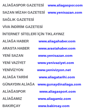
ALİAĞASPOR GAZETESİ
www.aliagaspor.com
SAZAN MİZAH GAZETESİ
www.yenisazan.com
SAĞLIK GAZETESİ
VİVA İNDİRİM GAZETESİ
İNTERNET SİTELERİ İÇİN TIKLAYINIZ
ALİAĞA HABER
www.aliagahaber.com
ARASTA HABER
www.arastahaber.com
YENİ SAZAN
www.yenisazan.com
YENİ VAZİYET
www.yenivaziyet.com
YENİVİZYON
www.yenivizyon.net
ALİAĞA TARİHİ
www.aliagatarihi.com
GÜNAYDIN ALİAĞA
www.gunaydinaliaga.com
ALİAĞASPOR
www.aliagasport.com
ALİAĞAMIZ
www.aliagamiz.com
BAKIRÇAY
www.bakircay.com