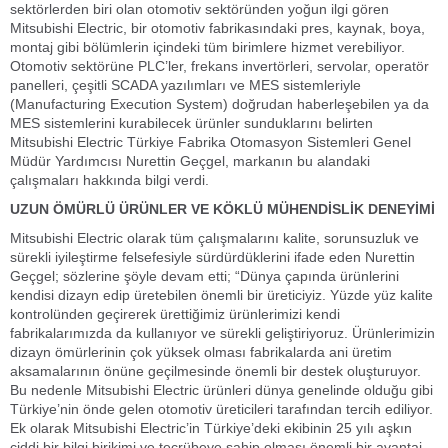
sektörlerden biri olan otomotiv sektöründen yoğun ilgi gören
Mitsubishi Electric, bir otomotiv fabrikasındaki pres, kaynak, boya,
montaj gibi bölümlerin içindeki tüm birimlere hizmet verebiliyor.
Otomotiv sektörüne PLC’ler, frekans invertörleri, servolar, operatör
panelleri, çeşitli SCADA yazılımları ve MES sistemleriyle
(Manufacturing Execution System) doğrudan haberleşebilen ya da
MES sistemlerini kurabilecek ürünler sunduklarını belirten
Mitsubishi Electric Türkiye Fabrika Otomasyon Sistemleri Genel
Müdür Yardımcısı Nurettin Geçgel, markanın bu alandaki
çalışmaları hakkında bilgi verdi.
UZUN ÖMÜRLÜ ÜRÜNLER VE KÖKLÜ MÜHENDİSLİK DENEYİMİ
Mitsubishi Electric olarak tüm çalışmalarını kalite, sorunsuzluk ve
sürekli iyileştirme felsefesiyle sürdürdüklerini ifade eden Nurettin
Geçgel; sözlerine şöyle devam etti; “Dünya çapında ürünlerini
kendisi dizayn edip üretebilen önemli bir üreticiyiz. Yüzde yüz kalite
kontrolünden geçirerek ürettiğimiz ürünlerimizi kendi
fabrikalarımızda da kullanıyor ve sürekli geliştiriyoruz. Ürünlerimizin
dizayn ömürlerinin çok yüksek olması fabrikalarda ani üretim
aksamalarının önüne geçilmesinde önemli bir destek oluşturuyor.
Bu nedenle Mitsubishi Electric ürünleri dünya genelinde olduğu gibi
Türkiye’nin önde gelen otomotiv üreticileri tarafından tercih ediliyor.
Ek olarak Mitsubishi Electric’in Türkiye’deki ekibinin 25 yılı aşkın
ciddi bir bilgi birikimi ve tecrübeye sahip olması önemli bir avantaj