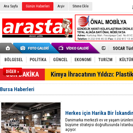
Ana Sayfa
Günün Haberleri
Arşiv
Sitene Ekle
Aliağa'da G
SOCAR Türk
Alto, İnşaa
TÜVTÜRK’te
Aliağa-Midi
BÖLGESEL
POLİTİKA
GÜNCEL
EKONOMİ
TURİZM
KÜLTÜR
Yaz Sezonu
Petrol-İş 
DİĞER »
SON DAKİKA
Kimya İhracatının Yıldızı: Plasti
Tüpraş Tem
Aliağa, Net
Tütün ihrac
Bursa Haberleri
Türk Teleko
taçlandırdı
Kimya Sekt
SOCAR’dan 
Aliağa'da F
Herkes için Harika Bir İskandin
Aliağa'da D
Danimarka merkezli ev ve yaşam ürünleri
büyüme stratejisi doğrultusunda İstanbul
açıyor.