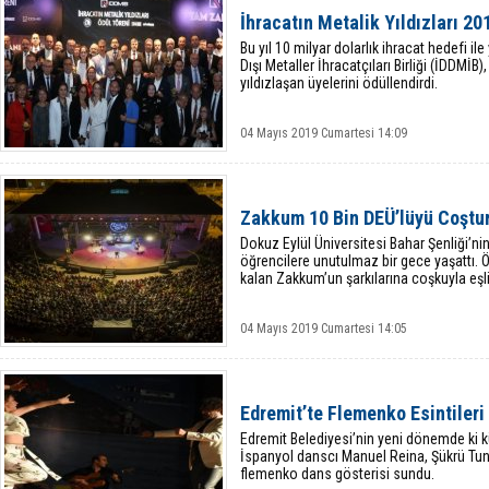
İhracatın Metalik Yıldızları 20
Bu yıl 10 milyar dolarlık ihracat hedefi i
Dışı Metaller İhracatçıları Birliği (İDDMİB),
yıldızlaşan üyelerini ödüllendirdi.
04 Mayıs 2019 Cumartesi 14:09
Zakkum 10 Bin DEÜ’lüyü Coştu
Dokuz Eylül Üniversitesi Bahar Şenliği’n
öğrencilere unutulmaz bir gece yaşattı. Ö
kalan Zakkum’un şarkılarına coşkuyla eşlik
04 Mayıs 2019 Cumartesi 14:05
Edremit’te Flemenko Esintileri
Edremit Belediyesi’nin yeni dönemde ki kü
İspanyol danscı Manuel Reina, Şükrü Tun
flemenko dans gösterisi sundu.