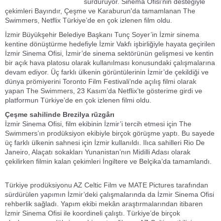
sürdürüyor. Sinema Ofisi’nin desteğiyle
çekimleri Bayındır, Çeşme ve Karaburun'da tamamlanan The
Swimmers, Netflix Türkiye’de en çok izlenen film oldu.
İzmir Büyükşehir Belediye Başkanı Tunç Soyer’in İzmir sinema
kentine dönüştürme hedefiyle İzmir Vakfı işbirliğiyle hayata geçirilen
İzmir Sinema Ofisi, İzmir’de sinema sektörünün gelişmesi ve kentin
bir açık hava platosu olarak kullanılması konusundaki çalışmalarına
devam ediyor. Üç farklı ülkenin görüntülerinin İzmir’de çekildiği ve
dünya prömiyerini Toronto Film Festivali’nde açılış filmi olarak
yapan The Swimmers, 23 Kasım’da Netflix’te gösterime girdi ve
platformun Türkiye’de en çok izlenen filmi oldu.
Çeşme sahilinde Brezilya rüzgârı
İzmir Sinema Ofisi, film ekibinin İzmir’i tercih etmesi için The
Swimmers’ın prodüksiyon ekibiyle birçok görüşme yaptı. Bu sayede
üç farklı ülkenin sahnesi için İzmir kullanıldı. Ilıca sahilleri Rio De
Janeiro, Alaçatı sokakları Yunanistan’nın Midilli Adası olarak
çekilirken filmin kalan çekimleri İngiltere ve Belçika’da tamamlandı.
Türkiye prodüksiyonu AZ Celtic Film ve MATE Pictures tarafından
sürdürülen yapımın İzmir’deki çalışmalarında da İzmir Sinema Ofisi
rehberlik sağladı. Yapım ekibi mekân araştırmalarından itibaren
İzmir Sinema Ofisi ile koordineli çalıştı. Türkiye’de birçok