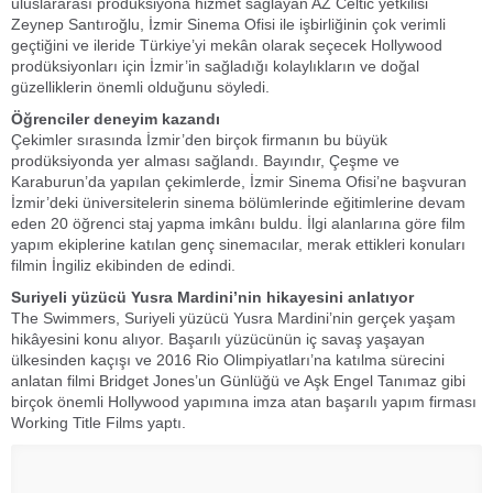
uluslararası prodüksiyona hizmet sağlayan AZ Celtic yetkilisi
Zeynep Santıroğlu, İzmir Sinema Ofisi ile işbirliğinin çok verimli
geçtiğini ve ileride Türkiye’yi mekân olarak seçecek Hollywood
prodüksiyonları için İzmir’in sağladığı kolaylıkların ve doğal
güzelliklerin önemli olduğunu söyledi.
Öğrenciler deneyim kazandı
Çekimler sırasında İzmir’den birçok firmanın bu büyük
prodüksiyonda yer alması sağlandı. Bayındır, Çeşme ve
Karaburun’da yapılan çekimlerde, İzmir Sinema Ofisi’ne başvuran
İzmir’deki üniversitelerin sinema bölümlerinde eğitimlerine devam
eden 20 öğrenci staj yapma imkânı buldu. İlgi alanlarına göre film
yapım ekiplerine katılan genç sinemacılar, merak ettikleri konuları
filmin İngiliz ekibinden de edindi.
Suriyeli yüzücü Yusra Mardini’nin hikayesini anlatıyor
The Swimmers, Suriyeli yüzücü Yusra Mardini’nin gerçek yaşam
hikâyesini konu alıyor. Başarılı yüzücünün iç savaş yaşayan
ülkesinden kaçışı ve 2016 Rio Olimpiyatları’na katılma sürecini
anlatan filmi Bridget Jones’un Günlüğü ve Aşk Engel Tanımaz gibi
birçok önemli Hollywood yapımına imza atan başarılı yapım firması
Working Title Films yaptı.