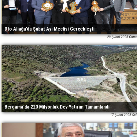
Dto Aliağa’da Şubat Ayı Meclisi Gerçekleşti
20 Şubat 2026 Cuma
Bergama'da 220 Milyonluk Dev Yatırım Tamamlandı
17 Şubat 2026 Sal