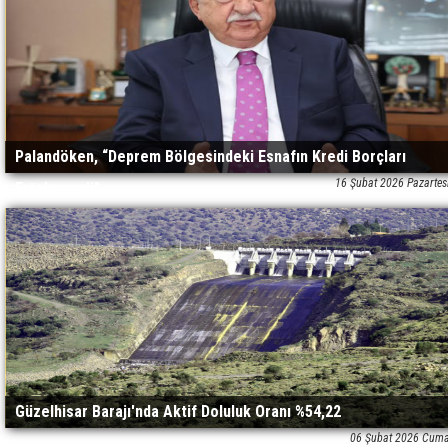
Palandöken, “Deprem Bölgesindeki Esnafın Kredi Borçları
16 Şubat 2026 Pazartes
Ertelenmeli”
Güzelhisar Barajı'nda Aktif Doluluk Oranı %54,22
06 Şubat 2026 Cuma