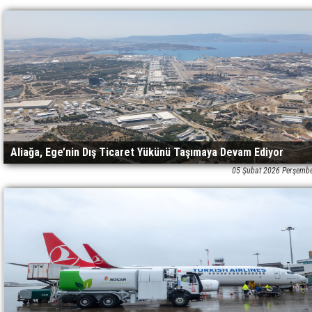
Aliağa, Ege’nin Dış Ticaret Yükünü Taşımaya Devam Ediyor
05 Şubat 2026 Perşemb