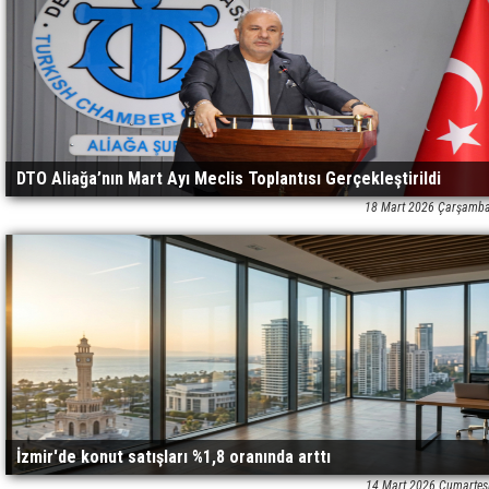
DTO Aliağa’nın Mart Ayı Meclis Toplantısı Gerçekleştirildi
18 Mart 2026 Çarşamba
İzmir'de konut satışları %1,8 oranında arttı
14 Mart 2026 Cumartes