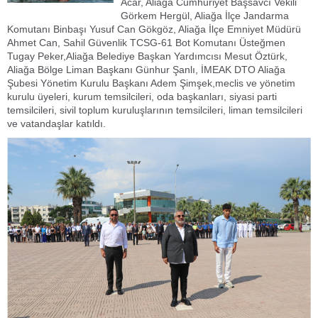
Acar, Aliağa Cumhuriyet Başsavcı Vekili
Görkem Hergül, Aliağa İlçe Jandarma
Komutanı Binbaşı Yusuf Can Gökgöz, Aliağa İlçe Emniyet Müdürü
Ahmet Can, Sahil Güvenlik TCSG-61 Bot Komutanı Üsteğmen
Tugay Peker,Aliağa Belediye Başkan Yardımcısı Mesut Öztürk,
Aliağa Bölge Liman Başkanı Günhur Şanlı, İMEAK DTO Aliağa
Şubesi Yönetim Kurulu Başkanı Adem Şimşek,meclis ve yönetim
kurulu üyeleri, kurum temsilcileri, oda başkanları, siyasi parti
temsilcileri, sivil toplum kuruluşlarının temsilcileri, liman temsilcileri
ve vatandaşlar katıldı.