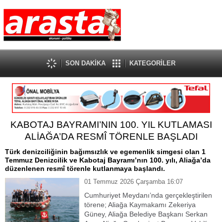
SON DAKİKA
KATEGORİLER
KABOTAJ BAYRAMI’NIN 100. YIL KUTLAMASI
ALİAĞA’DA RESMÎ TÖRENLE BAŞLADI
Türk denizciliğinin bağımsızlık ve egemenlik simgesi olan 1
Temmuz Denizcilik ve Kabotaj Bayramı’nın 100. yılı, Aliağa’da
düzenlenen resmî törenle kutlanmaya başlandı.
01 Temmuz 2026 Çarşamba 16:07
Cumhuriyet Meydanı’nda gerçekleştirilen
törene; Aliağa Kaymakamı Zekeriya
Güney, Aliağa Belediye Başkanı Serkan