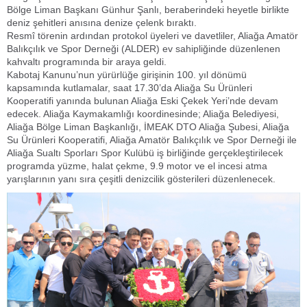
Bölge Liman Başkanı Günhur Şanlı, beraberindeki heyetle birlikte
deniz şehitleri anısına denize çelenk bıraktı.
Resmî törenin ardından protokol üyeleri ve davetliler, Aliağa Amatör
Balıkçılık ve Spor Derneği (ALDER) ev sahipliğinde düzenlenen
kahvaltı programında bir araya geldi.
Kabotaj Kanunu’nun yürürlüğe girişinin 100. yıl dönümü
kapsamında kutlamalar, saat 17.30’da Aliağa Su Ürünleri
Kooperatifi yanında bulunan Aliağa Eski Çekek Yeri’nde devam
edecek. Aliağa Kaymakamlığı koordinesinde; Aliağa Belediyesi,
Aliağa Bölge Liman Başkanlığı, İMEAK DTO Aliağa Şubesi, Aliağa
Su Ürünleri Kooperatifi, Aliağa Amatör Balıkçılık ve Spor Derneği ile
Aliağa Sualtı Sporları Spor Kulübü iş birliğinde gerçekleştirilecek
programda yüzme, halat çekme, 9.9 motor ve el incesi atma
yarışlarının yanı sıra çeşitli denizcilik gösterileri düzenlenecek.