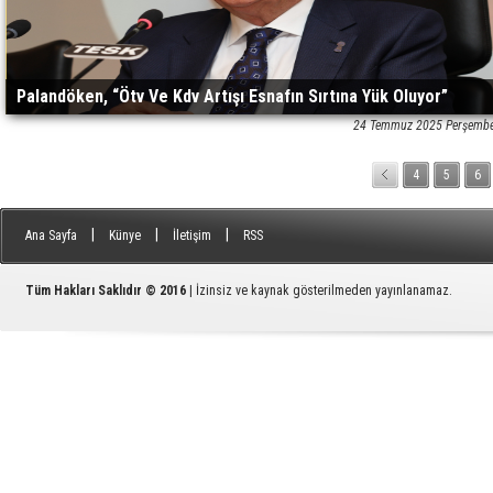
Palandöken, “Ötv Ve Kdv Artışı Esnafın Sırtına Yük Oluyor”
24 Temmuz 2025 Perşembe
4
5
6
|
|
|
Ana Sayfa
Künye
İletişim
RSS
Tüm Hakları Saklıdır © 2016
| İzinsiz ve kaynak gösterilmeden yayınlanamaz.