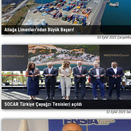
Aliağa Limanları’ndan Büyük Başarı!
03 Eylül 2025 Çarşamb
SOCAR Türkiye Çayağzı Tesisleri açıldı
02 Eylül 2025 Sal