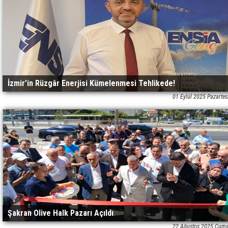
İzmir’in Rüzgâr Enerjisi Kümelenmesi Tehlikede!
01 Eylül 2025 Pazartes
Şakran Olive Halk Pazarı Açıldı
22 Ağustos 2025 Cuma