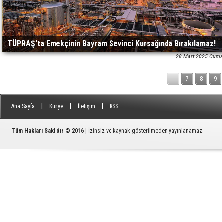
TÜPRAŞ'ta Emekçinin Bayram Sevinci Kursağında Bırakılamaz!
28 Mart 2025 Cuma
7
8
9
|
|
|
Ana Sayfa
Künye
İletişim
RSS
Tüm Hakları Saklıdır © 2016
| İzinsiz ve kaynak gösterilmeden yayınlanamaz.