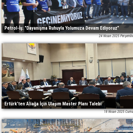
Petrol-İş: "Dayanışma Ruhuyla Yolumuza Devam Ediyoruz"
24 Nisan 2025 Perşemb
Ertürk’ten Aliağa İçin Ulaşım Master Planı Talebi
18 Nisan 2025 Cuma