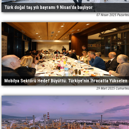
Türk doğal taş yılı bayramı 9 Nisan'da başlıyor
07 Nisan 2025 Pazartes
Mobilya Sektörü Hedef Büyüttü: Türkiye’nin İhracatta Yükselen
29 Mart 2025 Cumartes
Yıldızı