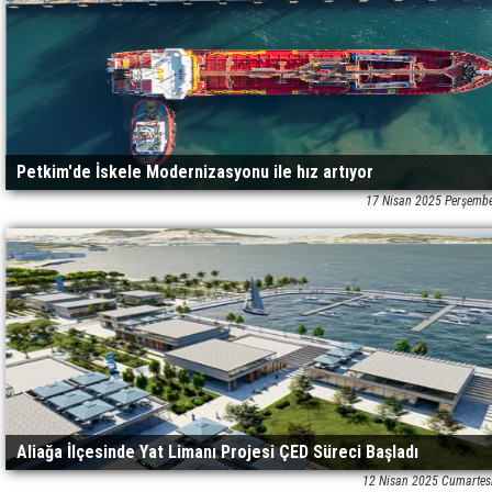
Petkim'de İskele Modernizasyonu ile hız artıyor
17 Nisan 2025 Perşemb
Aliağa İlçesinde Yat Limanı Projesi ÇED Süreci Başladı
12 Nisan 2025 Cumartes