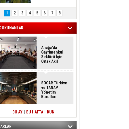
Hasan Eser'in 
Objektifinden
1
2
3
4
5
6
7
8
K OKUNANLAR
Aliağa'da
Gayrimenkul
Sektörü İçin
Ortak Akıl
Buluşması
SOCAR Türkiye
ve TANAP
Yönetim
Kurulları
İstanbul'da
Toplandı
BU AY
|
BU HAFTA
|
DÜN
ZARLAR