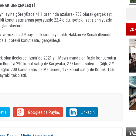
LARAK GERÇEKLEŞTİ
n aynı ayına göre yüzde 41,1 oranında azalarak 738 olarak gerçekleşti.
li konut satışlarının payı yüzde 22,4 oldu. İpotekli satışların yüzde
tışlar oluşturdu.
ÇO
 ve yüzde 20,9 pay ile ilk sırada yer aldı. Hakkari ve Şırnak illerinde
 1 ipotekli konut satışı gerçekleşti.
k olan ilçelerde, İzmir'de 2021 yılı Mayıs ayında en fazla konut satışı
 Buca’yı 290 konut satışı ile Karşıyaka, 277 konut satışı ile Çiğli, 271
rabağlar, 200 konut satışı ile Menemen, 173 konut satışı ile Konak, 166
yraklı takip etti.
etle
Google+'da Paylaş
LinkedIn
YA