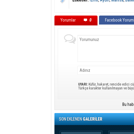
Etiketler:
İzmir
,
Aydın
,
Manisa
,
Balık
Yorumlar
0
Facebook Yoruml
UYARI:
Küfür, hakaret, rencide edici cü
Türkçe karakter kullanılmayan ve büy
Bu hab
SON EKLENEN
GALERİLER