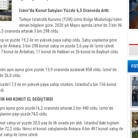
İzmir'de Konut Satışları Yüzde 6,5 Oranında Arttı
Türkiye İstatistik Kurumu (TÜİK) İzmir Bölge Müdürlüğü’nden
alınan bilgilere göre, 2020 yılı Mayıs ayında İzmir’de 3 bin 96
6,5 oranında artarak 3 bin 298 oldu.
ışı ve yüzde 19,2 ile en yüksek paya sahip oldu. Satış sayılarına göre
 ile Ankara, 3 bin 298 konut satışı ve yüzde 5,6 pay ile İzmir izledi.
a 7 konut ile Ardahan, 11 konut ile Hakkari ve 26 konut ile Bayburt oldu.
FOT
 yılın aynı ayına göre yüzde 13,9 oranında azalarak 858 oldu. İzmir’de
de 26,0 oldu.
e yüzde17,3 ile en yüksek paya sahip olurken, İstanbul'u bin 156 konut
di.
BİN 440 KONUT EL DEĞİŞTİRDİ
ın aynı ayına göre yüzde16,2 oranında artarak 2 bin 440 oldu. İzmir’de
De
ışlarının payı yüzde74,0 oldu.
Al
nut satışı ve yüzde 20,0 pay ile ilk sırada yer aldı. İstanbul'daki toplam
zde 72,2 oldu. İkinci el konut satışlarında Ankara 4 bin 497 konut satışı ile
t satışı ile İzmir izledi.