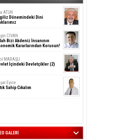
ta ATUN
giliz Dönemindeki Dini
klarımız
gin CİVAN
lah Bizi Akdeniz İnsanının
konomik Kararlarından Korusun!
ol MARAŞLI
vlet İçindeki Devletçikler (2)
şar Eyice
tık Sahip Cıkalım
EO GALERİ