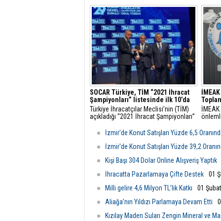
en büyük ve en kapsamlı rüzgar
kromato
enerjisi organizasyonu olan Türkiye
alınmas
Rüzgar Enerjisi Kongresi (TÜREK), bu
çalışm
yıl 4-5 Eylül'de İzmir'de düzenlendi.
SOCAR Türkiye, TİM “2021 İhracat
İMEAK 
Şampiyonları” listesinde ilk 10’da
Toplan
​Türkiye İhracatçılar Meclisi’nin (TİM)
​İMEAK
açıkladığı “2021 İhracat Şampiyonları”
önlemle
listesinde Türkiye’nin en büyük dış
verdiği 
yatırımcısı SOCAR Türkiye 8’inciliğe
oturumu
İzmir'de Konut Satışları Yüzde 6,5 Oranınd
layık görüldü. TİM’in İlk 1000 İhracatçı
listesinde SOCAR Türkiye grup şirketi
İzmir'de Konut Satışları Yüzde 39,2 Oranı
Petkim de 22’nci sırada
Kişi Başı 304 Dolar Online Alışveriş Yaptık
İhracatta Pazarlamaya Çifte Destek
01 Ş
Milli gelire 4,6 Milyon TL’lik Katkı
01 Şubat
Aliağa’nın Yıldızı Parlamaya Devam Etti
0
Kızılay Maden Suları Zengin Mineral ve 