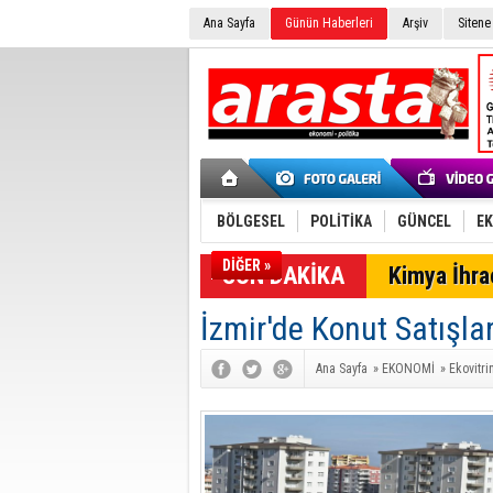
Ana Sayfa
Günün Haberleri
Arşiv
Sitene
BÖLGESEL
POLİTİKA
GÜNCEL
E
DİĞER »
SON DAKİKA
Kimya İhrac
İzmir'de Konut Satışla
Ana Sayfa
»
EKONOMİ
»
Ekovitri