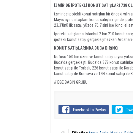
İZMİR’DE İPOTEKLİ KONUT SATIŞLARI 738 O
İzmir'de ipotekli konut satışları bir önceki yılı
Mayıs ayında toplam konut satışları içinde ipotek
23,3’ünü ilk satış, yüzde 76,7’sini ise ikinci el sa
İpotekli satışlarda İstanbul 2 bin 210 konut satışı
ipotekli konut satışı gerçekleşmezken Ardahan'da
KONUT SATIŞLARINDA BUCA BİRİNCİ
Nüfusu 150 bin üzeri ve konut satış sayısı yükse
Buca’da gerçekleşti. Buca’da 378 konut satılırken
konut satışı ile Torbalı, 226 konut satışı ile Ka
konut satışı ile Bornova ve 144 konut satışı ile Ba
// EGE BASIN GRUBU
Facebook'ta Paylaş
Twe