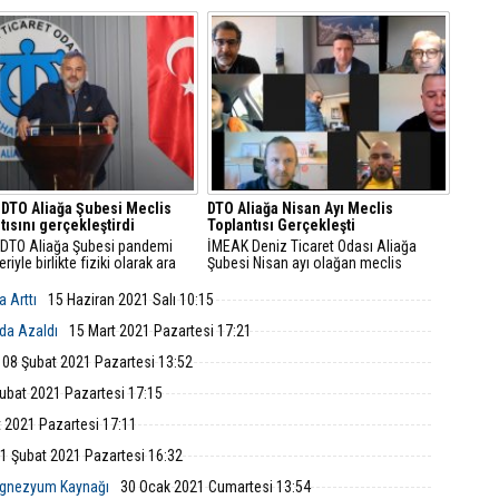
grafi cihazının işletime
Temmuz 2023 arasında kira
ı için gereken kontrol
bedellerine yapılabilecek artış oranı,
aları tamamlandı.
TÜFE’ye bakılmaksızın en fazla %25
olarak belirlendi.
DTO Aliağa Şubesi Meclis
DTO Aliağa Nisan Ayı Meclis
tısını gerçekleştirdi
Toplantısı Gerçekleşti
 DTO Aliağa Şubesi pandemi
İMEAK Deniz Ticaret Odası Aliağa
riyle birlikte fiziki olarak ara
Şubesi Nisan ayı olağan meclis
toplantılarının ilkini Mayıs ayı
toplantısı, Meclis Başkan Yardımcısı
 ile başlattı.
Tarkan Avcı başkanlığında; Yönetim
a Arttı
15 Haziran 2021 Salı 10:15
Kurulu Başkan Yardımcısı Ufuk Yıldırım
ve şube meclis üyelerinin katılımıyla
nda Azaldı
15 Mart 2021 Pazartesi 17:21
video konferans sistemiyle yapıldı
08 Şubat 2021 Pazartesi 13:52
ubat 2021 Pazartesi 17:15
 2021 Pazartesi 17:11
1 Şubat 2021 Pazartesi 16:32
Magnezyum Kaynağı
30 Ocak 2021 Cumartesi 13:54