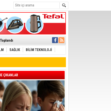
ı
 Toplandı
A.Ş.’Ye İletti
Çağrısı
İLM
SAĞLIK
BİLİM TEKNOLOJİ
Aliağa'ya Ziyaret
cek
laştı
E ÇIKANLAR
zyonuyla