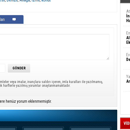
esir
,
Denizli
,
Aliağa
,
İzmir
,
konut
A
İn
arı
Ha
En
Al
E
Er
De
Ya
Ar
mleler veya imalar, inançlara saldırı içeren, imla kuralları ile yazılmamış,
ük harflerle yazılmış yorumlar onaylanmamaktadır.
ere henüz yorum eklenmemiştir.
VİD