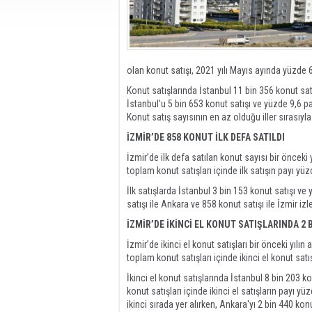
olan konut satışı, 2021 yılı Mayıs ayında yüzde 
Konut satışlarında İstanbul 11 bin 356 konut sat
İstanbul'u 5 bin 653 konut satışı ve yüzde 9,6 pay
Konut satış sayısının en az olduğu iller sırasıyl
İZMİR’DE 858 KONUT İLK DEFA SATILDI
İzmir’de ilk defa satılan konut sayısı bir önceki
toplam konut satışları içinde ilk satışın payı yüz
İlk satışlarda İstanbul 3 bin 153 konut satışı v
satışı ile Ankara ve 858 konut satışı ile İzmir izle
İZMİR’DE İKİNCİ EL KONUT SATIŞLARINDA 2 
İzmir’de ikinci el konut satışları bir önceki yıl
toplam konut satışları içinde ikinci el konut sat
İkinci el konut satışlarında İstanbul 8 bin 203 ko
konut satışları içinde ikinci el satışların payı yü
ikinci sırada yer alırken, Ankara'yı 2 bin 440 konu