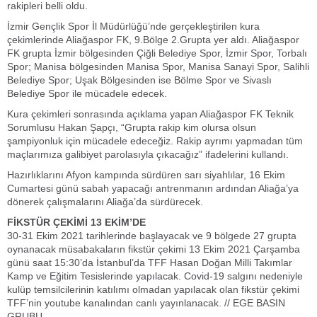
rakipleri belli oldu.
İzmir Gençlik Spor İl Müdürlüğü’nde gerçekleştirilen kura
çekimlerinde Aliağaspor FK, 9.Bölge 2.Grupta yer aldı. Aliağaspor
FK grupta İzmir bölgesinden Çiğli Belediye Spor, İzmir Spor, Torbalı
Spor; Manisa bölgesinden Manisa Spor, Manisa Sanayi Spor, Salihli
Belediye Spor; Uşak Bölgesinden ise Bölme Spor ve Sivaslı
Belediye Spor ile mücadele edecek.
Kura çekimleri sonrasında açıklama yapan Aliağaspor FK Teknik
Sorumlusu Hakan Şapçı, “Grupta rakip kim olursa olsun
şampiyonluk için mücadele edeceğiz. Rakip ayrımı yapmadan tüm
maçlarımıza galibiyet parolasıyla çıkacağız” ifadelerini kullandı.
Hazırlıklarını Afyon kampında sürdüren sarı siyahlılar, 16 Ekim
Cumartesi günü sabah yapacağı antrenmanın ardından Aliağa’ya
dönerek çalışmalarını Aliağa’da sürdürecek.
FİKSTÜR ÇEKİMİ 13 EKİM’DE
30-31 Ekim 2021 tarihlerinde başlayacak ve 9 bölgede 27 grupta
oynanacak müsabakaların fikstür çekimi 13 Ekim 2021 Çarşamba
günü saat 15:30’da İstanbul’da TFF Hasan Doğan Milli Takımlar
Kamp ve Eğitim Tesislerinde yapılacak. Covid-19 salgını nedeniyle
kulüp temsilcilerinin katılımı olmadan yapılacak olan fikstür çekimi
TFF’nin youtube kanalından canlı yayınlanacak. // EGE BASIN
GRUBU