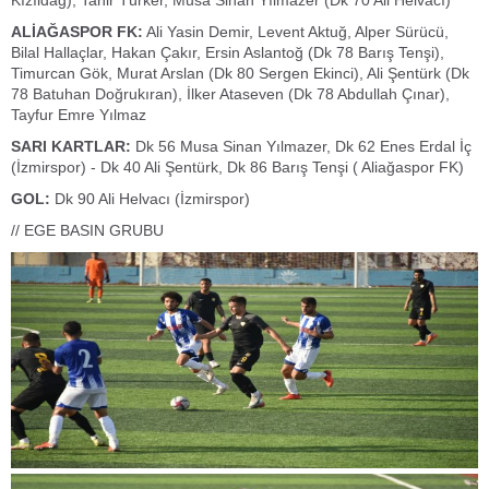
Kızıldağ), Tahir Türker, Musa Sinan Yılmazer (Dk 70 Ali Helvacı)
ALİAĞASPOR FK:
Ali Yasin Demir, Levent Aktuğ, Alper Sürücü,
Bilal Hallaçlar, Hakan Çakır, Ersin Aslantoğ (Dk 78 Barış Tenşi),
Timurcan Gök, Murat Arslan (Dk 80 Sergen Ekinci), Ali Şentürk (Dk
78 Batuhan Doğrukıran), İlker Ataseven (Dk 78 Abdullah Çınar),
Tayfur Emre Yılmaz
SARI KARTLAR:
Dk 56 Musa Sinan Yılmazer, Dk 62 Enes Erdal İç
(İzmirspor) - Dk 40 Ali Şentürk, Dk 86 Barış Tenşi ( Aliağaspor FK)
GOL:
Dk 90 Ali Helvacı (İzmirspor)
// EGE BASIN GRUBU