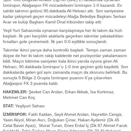
İzmirspor, Aliağaspor FK mücadelesini İzmirspor 1-0 kazandı. Ev
sahibi takımın golünü 90.dakikada Ali Helvacı attı. Son saniyesine
kadar çekişmeli geçen mücadeleyi Aliağa Belediye Başkanı Serkan
Acar ve kulüp Başkanı Kamil Önal tribünden takip etti.
Yeşil Yurt Sahasında oynanan karşılaşmaya her iki takım da hızlı
başladı. İlk yarı karşılıklı ataklarla geçerken takımlar yakaladıkları
fırsatları gole çeviremedi. İlk yarı 0-0 eşitlikle sonuçlandı.
Takımlar ikinci yarıya daha kontrollü başladı. Tempo zaman zaman
düşse de her iki takım rakip kalelerde net pozisyonlar yakalamasını
bildi. Maçın bitimine saniyeler kala ikinci yarıda oyuna giren Ali
Helvacı, 90.dakikada İzmirspor’u 1-0 öne geçiren golü kaydetti. Son
dakikalarda gelen gol aynı zamanda maçın da skorunu belirledi. Bu
sonuçla 9.Bölge 2.Grupta İzmirspor puanını 6’ya çıkarırken
Aliağaspor FK 3 puanda kaldı.
HAKEMLER:
Şevket Can Arslan, Erkan Akbak, İsa Korkmaz,
Mehmet Can Koç
STAT:
Yeşilyurt Sahası
İZMİRSPOR:
Fatih Kaldan, Seyit Ahmet Arslan, Hayrettin Cengiz,
Yasin Akyol, Miran Avcı, Doğukan Çınar, Hakan Aydemir (Dk 45
Celal Baver Ayaz), Murat Turan, Enes Erdal İç (Dk 87 Ahmet Faruk