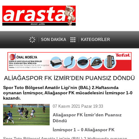
SON DAKİKA
KATEGORİLER
ALİAĞASPOR FK İZMİR’DEN PUANSIZ DÖNDÜ
Spor Toto Bölgesel Amatör Ligi’nin (BAL) 2.Haftasında
oynanan İzmirspor, Aliağaspor FK mücadelesini İzmirspor 1-0
kazandı.
07 Kasım 2021 Pazar 19:33
Aliağaspor FK İzmir’den Puansız
Döndü
İzmirspor 1 – 0 Aliağaspor FK
Spor Toto Bölgesel Amatör Ligi’nin (BAL) 2.Haftasında oynanan