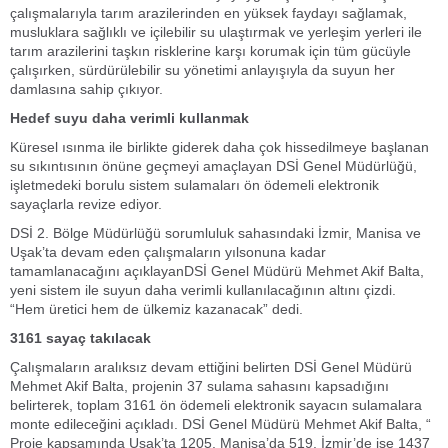
çalışmalarıyla tarım arazilerinden en yüksek faydayı sağlamak,
musluklara sağlıklı ve içilebilir su ulaştırmak ve yerleşim yerleri ile
tarım arazilerini taşkın risklerine karşı korumak için tüm gücüyle
çalışırken, sürdürülebilir su yönetimi anlayışıyla da suyun her
damlasına sahip çıkıyor.
Hedef suyu daha verimli kullanmak
Küresel ısınma ile birlikte giderek daha çok hissedilmeye başlanan
su sıkıntısının önüne geçmeyi amaçlayan DSİ Genel Müdürlüğü,
işletmedeki borulu sistem sulamaları ön ödemeli elektronik
sayaçlarla revize ediyor.
DSİ 2. Bölge Müdürlüğü sorumluluk sahasındaki İzmir, Manisa ve
Uşak’ta devam eden çalışmaların yılsonuna kadar
tamamlanacağını açıklayanDSİ Genel Müdürü Mehmet Akif Balta,
yeni sistem ile suyun daha verimli kullanılacağının altını çizdi.
“Hem üretici hem de ülkemiz kazanacak” dedi.
3161 sayaç takılacak
Çalışmaların aralıksız devam ettiğini belirten DSİ Genel Müdürü
Mehmet Akif Balta, projenin 37 sulama sahasını kapsadığını
belirterek, toplam 3161 ön ödemeli elektronik sayacın sulamalara
monte edileceğini açıkladı. DSİ Genel Müdürü Mehmet Akif Balta, “
Proje kapsamında Uşak’ta 1205, Manisa’da 519, İzmir’de ise 1437