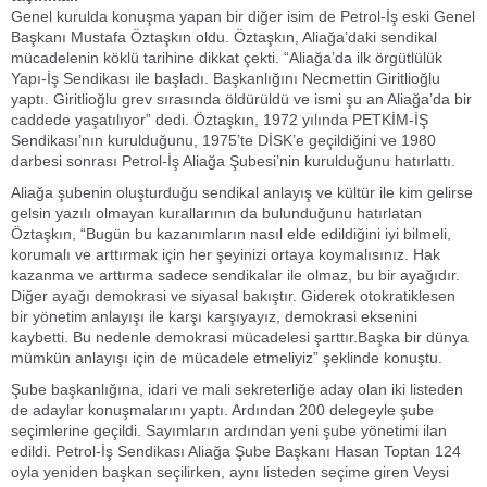
Genel kurulda konuşma yapan bir diğer isim de Petrol-İş eski Genel
Başkanı Mustafa Öztaşkın oldu. Öztaşkın, Aliağa’daki sendikal
mücadelenin köklü tarihine dikkat çekti. “Aliağa’da ilk örgütlülük
Yapı-İş Sendikası ile başladı. Başkanlığını Necmettin Giritlioğlu
yaptı. Giritlioğlu grev sırasında öldürüldü ve ismi şu an Aliağa’da bir
caddede yaşatılıyor” dedi. Öztaşkın, 1972 yılında PETKİM-İŞ
Sendikası’nın kurulduğunu, 1975’te DİSK’e geçildiğini ve 1980
darbesi sonrası Petrol-İş Aliağa Şubesi’nin kurulduğunu hatırlattı.
Aliağa şubenin oluşturduğu sendikal anlayış ve kültür ile kim gelirse
gelsin yazılı olmayan kurallarının da bulunduğunu hatırlatan
Öztaşkın, “Bugün bu kazanımların nasıl elde edildiğini iyi bilmeli,
korumalı ve arttırmak için her şeyinizi ortaya koymalısınız. Hak
kazanma ve arttırma sadece sendikalar ile olmaz, bu bir ayağıdır.
Diğer ayağı demokrasi ve siyasal bakıştır. Giderek otokratiklesen
bir yönetim anlayışı ile karşı karşıyayız, demokrasi eksenini
kaybetti. Bu nedenle demokrasi mücadelesi şarttır.Başka bir dünya
mümkün anlayışı için de mücadele etmeliyiz” şeklinde konuştu.
Şube başkanlığına, idari ve mali sekreterliğe aday olan iki listeden
de adaylar konuşmalarını yaptı. Ardından 200 delegeyle şube
seçimlerine geçildi. Sayımların ardından yeni şube yönetimi ilan
edildi. Petrol-İş Sendikası Aliağa Şube Başkanı Hasan Toptan 124
oyla yeniden başkan seçilirken, aynı listeden seçime giren Veysi