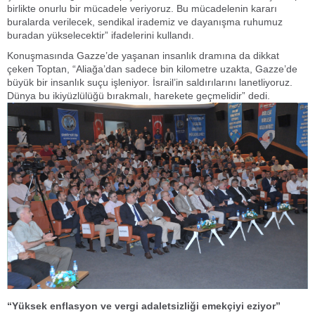
birlikte onurlu bir mücadele veriyoruz. Bu mücadelenin kararı
buralarda verilecek, sendikal irademiz ve dayanışma ruhumuz
buradan yükselecektir” ifadelerini kullandı.
Konuşmasında Gazze’de yaşanan insanlık dramına da dikkat
çeken Toptan, “Aliağa’dan sadece bin kilometre uzakta, Gazze’de
büyük bir insanlık suçu işleniyor. İsrail’in saldırılarını lanetliyoruz.
Dünya bu ikiyüzlülüğü bırakmalı, harekete geçmelidir” dedi.
“Yüksek enflasyon ve vergi adaletsizliği emekçiyi eziyor”