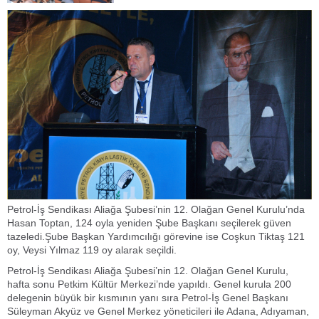
Petrol-İş Sendikası Aliağa Şubesi’nin 12. Olağan Genel Kurulu’nda
Hasan Toptan, 124 oyla yeniden Şube Başkanı seçilerek güven
tazeledi.Şube Başkan Yardımcılığı görevine ise Coşkun Tiktaş 121
oy, Veysi Yılmaz 119 oy alarak seçildi.
Petrol-İş Sendikası Aliağa Şubesi’nin 12. Olağan Genel Kurulu,
hafta sonu Petkim Kültür Merkezi’nde yapıldı. Genel kurula 200
delegenin büyük bir kısmının yanı sıra Petrol-İş Genel Başkanı
Süleyman Akyüz ve Genel Merkez yöneticileri ile Adana, Adıyaman,