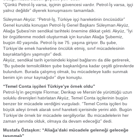
“Çünkü Petrol-İş varsa, işçinin güvencesi vardır. Petrol-İş varsa, işçi
yalnız değildir” diyerek konuşmasını tamamladı.
Süleyman Akyüz: “Petrol-İş, Türkiye işçi hareketinin öncüsüdür”
Genel kurulda konuşan Petrol-İş Genel Başkanı Süleyman Akyüz,
Aliağa Şubesi’nin sendikal tarihteki önemine dikkat çekti. Akyüz, “İyi
bir örgütlenme modeli oluşturmak için kurulan Aliağa Şubemiz,
bugün 40 yaşında. Petrol-İş ise 75. yaşına giriyor. Bu şube,
Türkiye’de emek hareketine öncülük etmiş, sınıf mücadelesinin
bayraktarlığını yapmıştır” dedi.
Akyüz, sendikal tarih içerisindeki kişisel bağlarını da dile getirerek,
“Bu şubede temsilcilikten şube başkanlığına kadar çeşitli görevlerde
bulundum. Burada çalışmış olmak, bu mücadeleye katkı sunmak
benim için onur kaynağıdır” diye konuştu.
“Temel Conta işçileri Türkiye’ye örnek oldu”
Petrol-İş’in geçmişte Flormar, Derikap ve Mersin’de yürüttüğü uzun
soluklu direnişleri hatırlatan Akyüz, Temel Conta işçilerinin bugün
benzer bir mücadele verdiğini vurguladı. “Temel Conta işçileri bu
büyük aileyi örnek alarak sınıf hareketi içerisinde yerini aldı. Bugün
Türkiye’de örnek bir mücadele sergiliyorlar. Bu mücadelelerin her
zaman yanında olduk, olmaya da devam edeceğiz” dedi.
Mustafa Öztaşkın: “Aliağa’daki mücadele geleneği geleceğe
taşınmalı”