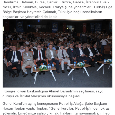
Bandırma, Batman, Bursa, Çankırı, Düzce, Gebze, İstanbul 1 ve 2
No’lu, İzmir, Kırıkkale, Kocaeli, Trakya şube yönetimleri, Türk-İş Ege
Bölge Başkanı Hayrettin Çakmak, Türk-İş’e bağlı sendikaların
başkanları ve yöneticileri de katıldı.
Kongre, divan başkanlığına Ahmet Baranlı’nın seçilmesi, saygı
duruşu ve İstiklal Marşı’nın okunmasıyla başladı.
Genel Kurul’un açılış konuşmasını Petrol-İş Aliağa Şube Başkanı
Hasan Toptan yaptı. Toptan, “Genel kurullar, Petrol-İş’in demokrasi
şölenidir. Emeğimize sahip çıkmak, haklarımızı savunmak için hep