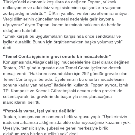
Türkiye’deki ekonomik koşullara da değinen Toptan, yüksek
enflasyonun ve adaletsiz vergi sisteminin çalışanların yaşamını
zorlaştırdığını belirtti. “TÜİK’in yanıltıcı verileri ücretlerimizi eritiyor.
Vergi dilimlerinin güncellenmemesi nedeniyle gelir kaybına
uğruyoruz” diyen Toptan, kıdem tazminatı hakkının da hedefte
olduğunu hatırlattı.
“Emek karşıtı bu uygulamaların karşısında önce sendikalar ve
işçiler durabilir. Bunun için örgütlenmekten başka yolumuz yok”
dedi.
“Temel Conta işçisinin grevi onurlu bir mücadeledir”
Konuşmasında Aliağa’daki işçi mücadelelerine özel olarak değinen
Toptan, 292 gündür grevde olan Temel Conta işçilerine destek
mesajı verdi. “Haklarını savundukları için 292 gündür grevde olan
Temel Conta işçisi burada. Üyelerimizin bu onurlu mücadelesinin
sonuna kadar yanındayız” ifadelerini kullandı. Toptan ayrıca, İzmir
TPI Kompozit ve Kocaeli Gübretaş’taki devam eden grevleri de
selamlayarak, bu grevlerin de başarıyla sonuçlanacağına
inandıklarını belirtti.
“Petrol-İş varsa, işçi yalnız değildir”
Toptan, konuşmasının sonunda birlik vurgusu yaptı. “Üyelerimizin
iradesini arkamıza aldığımızda elde edemeyeceğimiz kazanım yok.
Üyesiyle, temsilcisiyle, şubesi ve genel merkeziyle birlik
olduğumuzda bizden güçlüsü yok” dedi.