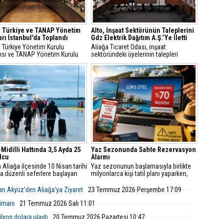
 Türkiye ve TANAP Yönetim
Alto, İnşaat Sektörünün Taleplerini
arı İstanbul'da Toplandı
Gdz Elektrik Dağıtım A.Ş.’Ye İletti
Türkiye Yönetim Kurulu
Aliağa Ticaret Odası, inşaat
tısı ve TANAP Yönetim Kurulu
sektöründeki üyelerinin talepleri
tısı, 30 Temmuz 2026 tarihinde
üzerine GDZ Elektrik Dağıtım
l’da gerçekleştirildi.
yetkilileriyle toplantı düzenledi.
Görüşmede sayaç panosu ve enerji
odası düzenlemeleriyle ilgili yeni
şartlar ve başvuru süreçleri
değerlendirildi.
-Midilli Hattında 3,5 Ayda 25
Yaz Sezonunda Sahte Rezervasyon
lcu
Alarmı
n Aliağa ilçesinde 10 Nisan tarihi
Yaz sezonunun başlamasıyla birlikte
yla düzenli seferlere başlayan
milyonlarca kişi tatil planı yaparken,
t Limanı, kısa sürede yoğun
internet üzerinden yapılan
areketliliğine sahne oldu.
rezervasyonlarda sahtecilik vakaları da
an Akyüz'den Aliağa'ya Ziyaret
23 Temmuz 2026 Perşembe 17:09
hızla artıyor.
Limanı
21 Temmuz 2026 Salı 11:01
ilyon dolara ulaştı
20 Temmuz 2026 Pazartesi 10:47