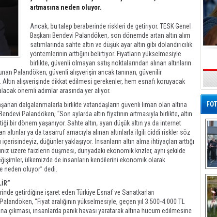
artmasına neden oluyor.
Ancak, bu talep beraberinde riskleri de getiriyor. TESK Genel
Başkanı Bendevi Palandöken, son dönemde artan altın alım
satımlarında sahte altın ve düşük ayar altın gibi dolandırıcılık
yöntemlerinin arttığını belirtiyor. Fiyatların yükselmesiyle
birlikte, güvenli olmayan satış noktalarından alınan altınların
nan Palandöken, güvenli alışverişin ancak tanınan, güvenilir
 Altın alışverişinde dikkat edilmesi gerekenler, hem esnafı koruyacak
alacak önemli adımlar arasında yer alıyor.
FOT
an dalgalanmalarla birlikte vatandaşların güvenli liman olan altına
ndevi Palandöken, “Son aylarda altın fiyatının artmasıyla birlikte, altın
ştiği bir dönem yaşanıyor. Sahte altın, ayarı düşük altın ya da internet
 altınlar ya da tasarruf amacıyla alınan altınlarla ilgili ciddi riskler söz
çerisindeyiz, düğünler yaklaşıyor. İnsanların altın alma ihtiyaçları arttığı
ğiniz üzere faizlerin düşmesi, dünyadaki ekonomik krizler, aynı şekilde
ğişimler, ülkemizde de insanların kendilerini ekonomik olarak
e neden oluyor” dedi.
De
Al
LİR”
erinde getirdiğine işaret eden Türkiye Esnaf ve Sanatkarları
landöken, “Fiyat aralığının yükselmesiyle, geçen yıl 3.500-4.000 TL
arına çıkması, insanlarda panik havası yaratarak altına hücum edilmesine