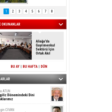
Hasan Eser'in 
Objektifinden
1
2
3
4
5
6
7
8
K OKUNANLAR
Aliağa'da
Gayrimenkul
Sektörü İçin
Ortak Akıl
Buluşması
BU AY
|
BU HAFTA
|
DÜN
ZARLAR
ta ATUN
giliz Dönemindeki Dini
klarımız
gin CİVAN