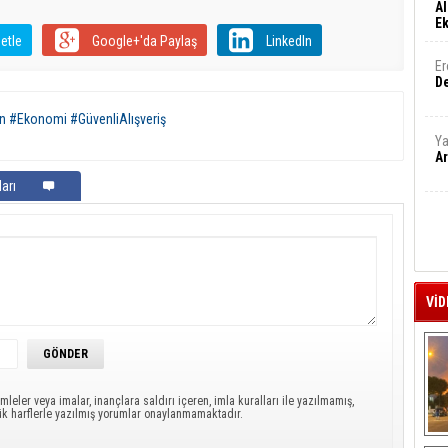
Al
E
etle
Google+'da Paylaş
LinkedIn
Er
De
ın #Ekonomi #GüvenliAlışveriş
Ya
Ar
arı
VİD
mleler veya imalar, inançlara saldırı içeren, imla kuralları ile yazılmamış,
ük harflerle yazılmış yorumlar onaylanmamaktadır.
A