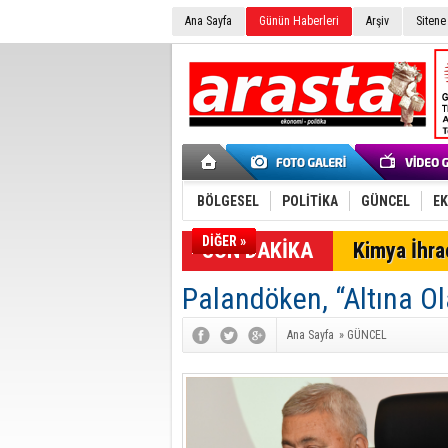
Ana Sayfa
Günün Haberleri
Arşiv
Sitene
BÖLGESEL
POLİTİKA
GÜNCEL
E
DİĞER »
SON DAKİKA
Kimya İhrac
Palandöken, “Altına Ola
Ana Sayfa
»
GÜNCEL