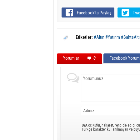
Facebook'ta Paylaş
Twe
Etiketler:
#Altın #Yatırım #SahteAlt
Yorumlar
0
Facebook Yoruml
UYARI:
Küfür, hakaret, rencide edici cü
Türkçe karakter kullanılmayan ve büy