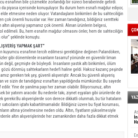
cu esnafının bile çözmekte zorlandığı bir süreci beraberinde getirdi.
u da piyasa içerisinde konuşuluyor. Bu durum hem esnafı mağdur ediyor,
 elde etmesine neden oluyor. Vatandaşların birikimleri de bu sahteciliğin
en çok önemli hususlar var. Her zaman tanıdığınız, bildiğiniz semtteki
altın alışverişi yapmanız çok önemli. Alınan ürünlerin belgesi,
ÇO
rol edilmeli. Bu, hem esnafın mağdur olmasını önler, hem de sahteciliğin
ş olur” şeklinde konuştu.
LIŞVERİŞ YAPMAK ŞART”
çin kuyumcu esnafının tercih edilmesi gerektiğine değinen Palandöken,
izler gibi dönemlerde insanların tasarruf yönünde en güvenilir liman
 değil, geçmişte de böyleydi. İnsanların yastık altı birikimleri, ölüm
azı gözü dönmüş sahtekarların hedefi haline geldi. Haksız kazanç peşinde
ız gereken tek şey, güvenli alışveriştir. Ancak bu güvenli alışveriş
anıyan ve sizin de tanıdığınız esnaftan yapıldığında mümkündür. Bu sayede
edilir. Yine de yanılma payı her zaman olabilir. Biliyorsunuz, altın
ek bir yatırım aracıdır. Bu nedenle takı, ziynet eşyaları gibi ürünlerde de
YA
ek gerekir.Bu alışverişlerde son derece dikkatli olunmalı, bu tür hataların
atıcıların iştahı kabartılmamalıdır. Bildiğiniz üzere bu fiyat koruması,
arın altına yönelmesine neden oldu. Altın, fiyatların yükselmesiyle
A
 nedenle altın alışverişlerinde her zamankinden daha fazla dikkat etmek
İn
Ha
En