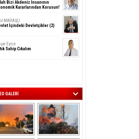
lah Bizi Akdeniz İnsanının
konomik Kararlarından Korusun!
ol MARAŞLI
vlet İçindeki Devletçikler (2)
şar Eyice
tık Sahip Cıkalım
EO GALERİ
liağa ‘da  otluk 
Aliağa'nın Ciğerleri 