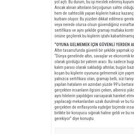
yol açtı. Bu durum, bu işi meslek edinmiş kuyum
Ancak alınan altınların birçoğunun sahte olduğ
hem de sahtecilik yapan kişilerin haksız kazanç
kurbanı oluyor. Bu yüzden dikkat edilmesi gerek
veya nerede olursa olsun güvendiğiniz esnaftan 
sertifikası ve aynı şekilde gramajı mutlaka kont
önüne geçilerek bu kişilerin iştahı kabartılmamı
“OYUNA GELMEMEK İÇİN GÜVENLİ YERDEN A
Altın tasarrufunda güvenli bir şekilde yapmak i
“Dünya genelinde altın, savaşlar ve ekonomik kr
olarak gördüğü bir yatırım aracı. Bu sadece bugün
kalım parası olarak sakladığı altınlar, bugün b
koşan bu kişilerin oyununa gelmemek için yapmam
yalnızca sertifikası olan, gramajı belli, sizi t
yapılan hataların en azından yüzde 99’u bertaraf 
gerçekten insanların ilgisini çeken, albenisi yüks
aynı hilelerin yapıldığını varsayarak hareket etm
yapılacağı mekanlardan uzak durulmalı ve bu tür s
gerçekten de enflasyonla eşdeğer biçimde insanl
birlikte bir koruyucu sığınak haline geldi ve bu
gerekiyor” diye konuştu.