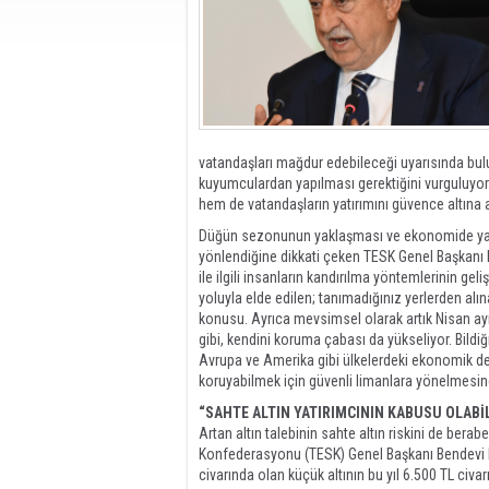
vatandaşları mağdur edebileceği uyarısında bulu
kuyumculardan yapılması gerektiğini vurguluyor.
hem de vatandaşların yatırımını güvence altına 
Düğün sezonunun yaklaşması ve ekonomide yaşan
yönlendiğine dikkati çeken TESK Genel Başkanı Be
ile ilgili insanların kandırılma yöntemlerinin geli
yoluyla elde edilen; tanımadığınız yerlerden alınan
konusu. Ayrıca mevsimsel olarak artık Nisan ayı i
gibi, kendini koruma çabası da yükseliyor. Bildi
Avrupa ve Amerika gibi ülkelerdeki ekonomik de
koruyabilmek için güvenli limanlara yönelmesin
“SAHTE ALTIN YATIRIMCININ KABUSU OLABİ
Artan altın talebinin sahte altın riskini de berab
Konfederasyonu (TESK) Genel Başkanı Bendevi Pa
civarında olan küçük altının bu yıl 6.500 TL civ