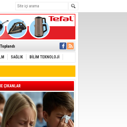
ı
 Toplandı
A.Ş.’Ye İletti
Çağrısı
İLM
SAĞLIK
BİLİM TEKNOLOJİ
Aliağa'ya Ziyaret
cek
laştı
E ÇIKANLAR
zyonuyla