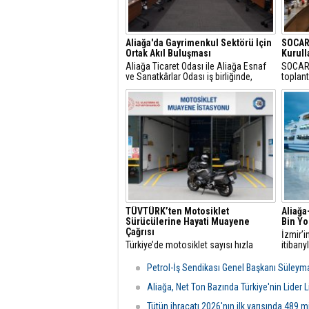
Aliağa'da Gayrimenkul Sektörü İçin
SOCAR
Ortak Akıl Buluşması
Kurull
Aliağa Ticaret Odası ile Aliağa Esnaf
SOCAR 
ve Sanatkârlar Odası iş birliğinde,
toplan
ilçede faaliyet gösteren gayrimenkul
toplan
danışmanlarıyla sektörel istişare
İstanbu
toplantısı gerçekleştirildi.
TÜVTÜRK’ten Motosiklet
Aliağa
Sürücülerine Hayati Muayene
Bin Yo
Çağrısı
İzmir’i
Türkiye’de motosiklet sayısı hızla
itibarı
artarken, trafikteki payı yüzde 21’i aşan
Aliapor
bu araçlarda düzenli teknik kontrollerin
yolcu h
Petrol-İş Sendikası Genel Başkanı Süleym
önemi de giderek artıyor.
Aliağa, Net Ton Bazında Türkiye'nin Lider 
Tütün ihracatı 2026'nın ilk yarısında 489 m