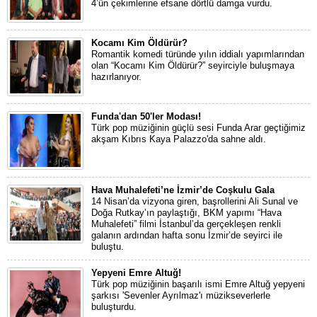
4’ün çekimlerine efsane dörtlü damga vurdu.
Kocamı Kim Öldürür?
Romantik komedi türünde yılın iddialı yapımlarından
olan “Kocamı Kim Öldürür?” seyirciyle buluşmaya
hazırlanıyor.
Funda'dan 50'ler Modası!
Türk pop müziğinin güçlü sesi Funda Arar geçtiğimiz
akşam Kıbrıs Kaya Palazzo'da sahne aldı.
Hava Muhalefeti’ne İzmir’de Coşkulu Gala
14 Nisan’da vizyona giren, başrollerini Ali Sunal ve
Doğa Rutkay’ın paylaştığı, BKM yapımı “Hava
Muhalefeti” filmi İstanbul’da gerçekleşen renkli
galanın ardından hafta sonu İzmir’de seyirci ile
buluştu.
Yepyeni Emre Altuğ!
Türk pop müziğinin başarılı ismi Emre Altuğ yepyeni
şarkısı 'Sevenler Ayrılmaz'ı müzikseverlerle
buluşturdu.