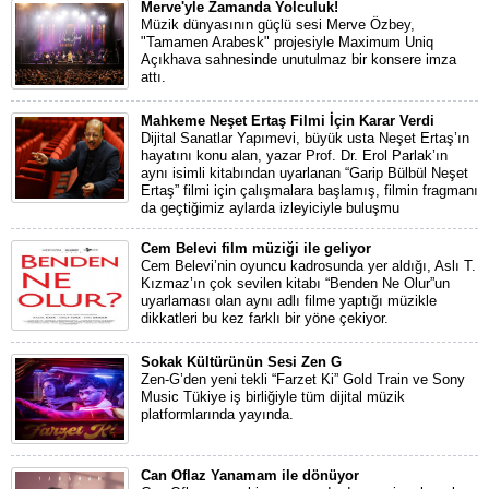
Merve'yle Zamanda Yolculuk!
Müzik dünyasının güçlü sesi Merve Özbey,
"Tamamen Arabesk" projesiyle Maximum Uniq
Açıkhava sahnesinde unutulmaz bir konsere imza
attı.
Mahkeme Neşet Ertaş Filmi İçin Karar Verdi
Dijital Sanatlar Yapımevi, büyük usta Neşet Ertaş’ın
hayatını konu alan, yazar Prof. Dr. Erol Parlak’ın
aynı isimli kitabından uyarlanan “Garip Bülbül Neşet
Ertaş” filmi için çalışmalara başlamış, filmin fragmanı
da geçtiğimiz aylarda izleyiciyle buluşmu
Cem Belevi film müziği ile geliyor
Cem Belevi’nin oyuncu kadrosunda yer aldığı, Aslı T.
Kızmaz’ın çok sevilen kitabı “Benden Ne Olur”un
uyarlaması olan aynı adlı filme yaptığı müzikle
dikkatleri bu kez farklı bir yöne çekiyor.
Sokak Kültürünün Sesi Zen G
Zen-G’den yeni tekli “Farzet Ki” Gold Train ve Sony
Music Tükiye iş birliğiyle tüm dijital müzik
platformlarında yayında.
Can Oflaz Yanamam ile dönüyor