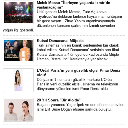
Melek Mosso “İlerleyen yaşlarda İzmir’de
yaşlanacağım”
Ünlü şarkıcı Melek Mosso, Fuar Açıkhava
Tiyatrosu'nu dolduran binlerce hayranına muhteşem
bir gece yaşattı. Zirve Yapım organizasyonuyla
düzenlenen konsere şarkıcının İzmirli sevenleri
yoğun ilgi gösterdi.
Kutsal Damacana ‘Müjde'si
​Türk sinemasının en komik serilerinden biri olarak
kabul edilen ‘Kutsal Damacana’ serisinin son filmi
Kutsal Damacana 4’ün oyuncu kadrosunda Müjde
Uzman, ‘Astral İnci' karakteriyle yer alacak.
L’Oréal Paris’in yeni güzellik elçisi Pınar Deniz
oldu!
Dünya’nin 1 numaralı güzellik markası L’Oréal
Paris’in yeni güzellik elçisi, sinema ve televizyon
dünyasının yükselen ismi Pınar Deniz oldu.
20 Yıl Sonra "Bir Alo'de"
Başarılı yorumcu Yaşar İpek ve son dönemin sevilen
ismi Elif Buse Doğan efsane şarkıda buluştu.